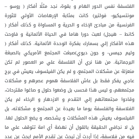
الفلسفة نفس الدور الهام و بقوة، نجد مثلًا أفكار ( روسو –
مونتسيكيو- فولتير) كانت بمثابة الإرهاصات الأولي للثورة
الفرنسية من مبادئ الإخاء و الحرية و المساواة و كذلك أفكار (
كانط – هيجل) لعبت دورا هاما في الحياة الألمانية و فاوحت
هذه الأفكار إلي بسمارك بفكرة الوحدة الألمانية. كذلك أفكار (
وليم جيمس- و جون ديوي)صبغت المجتمع الأمريكي بالصبغة
البرجماتية. من هنا نري أن الفلسفة علي مر العصور لم تكن
منعزلة عن مشكلات المجتمع، و لم يكن الفيلسوف يعيش في برج
عاجي يفكر فقط بل عاش الفلاسفة هموم عصرهم و مشكلات
مجتمعهم، و ليس هذا فحسب بل وضعوا حلول و صاغوا مقترحات،
وقادوا مجتمعاتهم إلي التقدم و الازدهار و الرخاء لم يكن
الفلاسفة والفلسفة يوما ما بعيدة عن المجتمع و مشكلاته، بل
الفيلسوف يعيش هذه المشكلات و يشخصه، و يضع الحلول لها.
بل لا نجافي الحقيقة بالقول أن نهضة أي امة تتوقف علي ما
فيه من فلاسفة، إذا أردت أن تبحث عن تقدم الأمم ابحث عن عدد