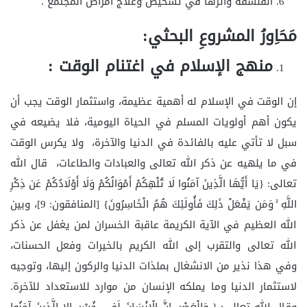
الفلسفة وأثرها في تشخيص وعلاج أمراض المجتمع .
مَحَاِورُ المشروعِ البحثي:
منهج الإسلام في اغتنام الوقت :
إن الوقت في الإسلام له أهمية عظيمة، واستثمار الوقت يجب أن
يكون أهم أولويات المسلم في الحياة اليومية، فلا يضيعه في
سبل لا تأتي عليه بالفائدة في الدنيا والآخرة، ولا يكرس الوقت
في ما يلهيه عن ذكر الله تعالى والعبادات والطاعات، قال الله
تعالى: {يَا أَيُّهَا الَّذِينَ آمَنُوا لَا تُلْهِكُمْ أَمْوَالُكُمْ وَلَا أَوْلَادُكُمْ عَن ذِكْرِ
اللَّهِ ۚ وَمَن يَفْعَلْ ذَلِكَ فَأُولَئِكَ هُمُ الْخَاسِرُونَ} [المنافقون: 9]، وبين
الله العظيم في الآية الكريمة عاقبة الخسران لمن يغفل عن ذكر
الله تعالى والتقرب إلى الله الكريم بالخيرات وفعل الحسنات،
وفي هذا نذير من الانشغال بملذات الدنيا والركون إليها، وتوجيه
لاستثمار الدنيا وما يملكه الإنسان من موارد للاستعداد للآخرة.
وقال الله تعالى: { وَالْعَصْرِ. إِنَّ الْإِنْسَانَ لَفِي خُسْرٍ. إِلا الَّذِينَ آمَنُوا