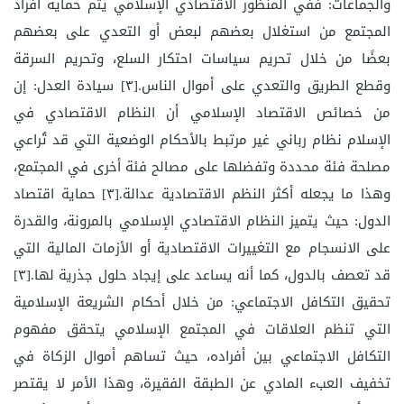
والجماعات: ففي المنظور الاقتصادي الإسلامي يتم حماية أفراد
المجتمع من استغلال بعضهم لبعض أو التعدي على بعضهم
بعضًا من خلال تحريم سياسات احتكار السلع، وتحريم السرقة
وقطع الطريق والتعدي على أموال الناس.[٣] سيادة العدل: إن
من خصائص الاقتصاد الإسلامي أن النظام الاقتصادي في
الإسلام نظام رباني غير مرتبط بالأحكام الوضعية التي قد تُراعي
مصلحة فئة محددة وتفضلها على مصالح فئة أخرى في المجتمع،
وهذا ما يجعله أكثر النظم الاقتصادية عدالة.[٣] حماية اقتصاد
الدول: حيث يتميز النظام الاقتصادي الإسلامي بالمرونة، والقدرة
على الانسجام مع التغييرات الاقتصادية أو الأزمات المالية التي
قد تعصف بالدول، كما أنه يساعد على إيجاد حلول جذرية لها.[٣]
تحقيق التكافل الاجتماعي: من خلال أحكام الشريعة الإسلامية
التي تنظم العلاقات في المجتمع الإسلامي يتحقق مفهوم
التكافل الاجتماعي بين أفراده، حيث تساهم أموال الزكاة في
تخفيف العبء المادي عن الطبقة الفقيرة، وهذا الأمر لا يقتصر