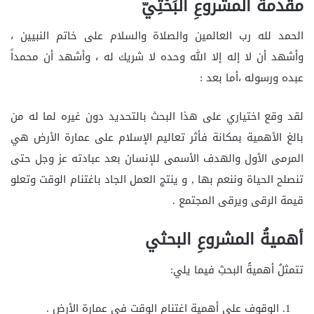
مقدمةُ المشروعِ البَحْثِيّ
الحمد لله رب العالمين والصلاة والسلام على خاتم النبيين ،
وأشهد أن لا إله إلا الله وحده لا شريك له ، وأشهد أن محمداً
عبده ورسوله ،أما بعد :
لقد وقع اختياري على هذا البحث بالتحديد دون غيره لما له من
بالغ الأهمية بمكانة فأثر تعاليم الإسلام على عمارة الأرض هي
المرمى الأول والهدف الأسمى للإنسان بعد عبادته عز وجل حتى
تنصلح الحياة وننعم بها , و ينتج العمل الجاد باغتنام الوقت وتعلو
قيمة الرقى ويرقى المجتمع .
أهميةُ المشروعِ البحثي
تتمثلُ أهميةُ البحثِ فيما يلي:
الوقوف على أهمية اغتنام الوقت في عمارة الأرض .