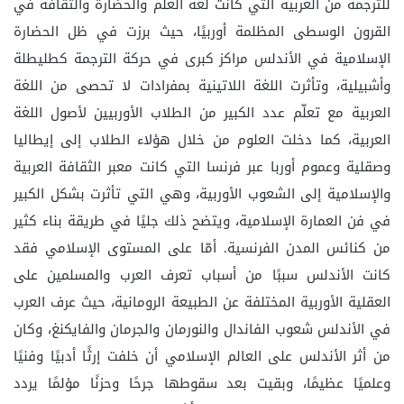
للترجمة من العربية التي كانت لغة العلم والحضارة والثقافة في
القرون الوسطى المظلمة أوربيًا، حيث برزت في ظل الحضارة
الإسلامية في الأندلس مراكز كبرى في حركة الترجمة كطليطلة
وأشبيلية، وتأثرت اللغة اللاتينية بمفرادات لا تحصى من اللغة
العربية مع تعلّم عدد الكبير من الطلاب الأوربيين لأصول اللغة
العربية، كما دخلت العلوم من خلال هؤلاء الطلاب إلى إيطاليا
وصقلية وعموم أوربا عبر فرنسا التي كانت معبر الثقافة العربية
والإسلامية إلى الشعوب الأوربية، وهي التي تأثرت بشكل الكبير
في فن العمارة الإسلامية، ويتضح ذلك جليًا في طريقة بناء كثير
من كنائس المدن الفرنسية. أمّا على المستوى الإسلامي فقد
كانت الأندلس سببًا من أسباب تعرف العرب والمسلمين على
العقلية الأوربية المختلفة عن الطبيعة الرومانية، حيث عرف العرب
في الأندلس شعوب الفاندال والنورمان والجرمان والفايكنغ، وكان
من أثر الأندلس على العالم الإسلامي أن خلفت إرثًا أدبيًا وفنيًا
وعلميًا عظيمًا، وبقيت بعد سقوطها جرحًا وحزنًا مؤلمًا يردد