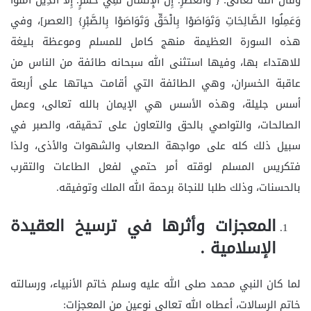
وَعَمِلُوا الصَّالِحَاتِ وَتَوَاصَوْا بِالْحَقِّ وَتَوَاصَوْا بِالصَّبْرِ} [العصر]، وفي
هذه السورة العظيمة منهج كامل للمسلم وموعظة بليغة
للاهتداء بها، وفيها استثنى الله سبحانه طائفة من الناس من
عاقبة الخسران، وهي الطائفة التي أقامت حياتها على أربعة
أسس جليلة، وهذه الأسس هي الإيمان بالله تعالى، وعمل
الصالحات، والتواصي بالحق والتعاون على تحقيقه، والصبر في
سبيل ذلك كله على مواجهة الصعاب والشهوات والأذى، ولذا
فتكريس المسلم لوقته أمر حتمي لفعل الطاعات والتقرب
بالحسنات، وذلك طلبا للنجاة برحمة الله الملك وتوفيقه.
المعجزات وأثرها في ترسيخ العقيدة
الإسلامية .
لما كان النبي محمد صلى الله عليه وسلم خاتم الأنبياء، ورسالته
خاتم الرسالات، أعطاه الله تعالى نوعين من المعجزات: