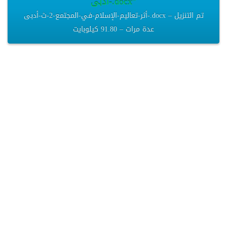
أدبى-.docx”
أثر-تعاليم-الإسلام-في-المجتمع-2-ث-أدبى-.docx – تم التنزيل
عدة مرات – 91.80 كيلوبايت