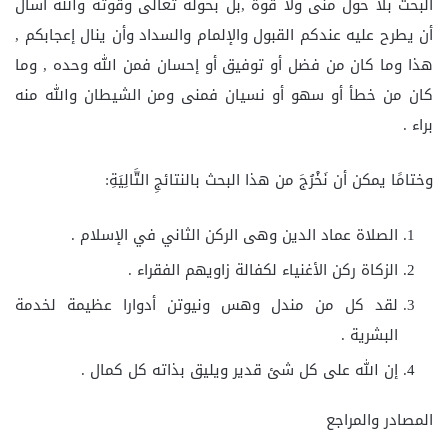
البحث بلا حول منى ولا قوة ,بل بحوله تعالى وقوته والله أسأل
أن يطرح عليه عندكم القبول والإلمام والسداد وأن ينال إعجابكم ,
هذا وما كان من فضل أو توفيق أو إحسان فمن الله وحده , وما
كان من خطأ أو سهو أو نسيان فمنى ومن الشيطان والله منه
براء .
وختامًا يمكن أن نَخْرُجَ من هذا البحث بالنتائجِ التَّالِيَةِ:
الصلاة عماد الدين وهى الركن الثاني في الإسلام .
الزكاة ركن الأغنياء لكفالة زاويهم الفقراء .
لقد كل من مندل وهس ونيوتن أدوارا عظيمة لخدمة
البشرية .
إن الله على كل شئ قدير ويليق بذاته كل كمال .
المصادر والمراجع