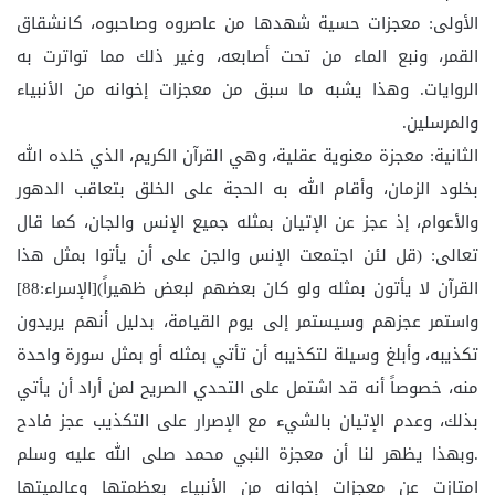
الأولى: معجزات حسية شهدها من عاصروه وصاحبوه، كانشقاق
القمر، ونبع الماء من تحت أصابعه، وغير ذلك مما تواترت به
الروايات. وهذا يشبه ما سبق من معجزات إخوانه من الأنبياء
والمرسلين.
الثانية: معجزة معنوية عقلية، وهي القرآن الكريم، الذي خلده الله
بخلود الزمان، وأقام الله به الحجة على الخلق بتعاقب الدهور
والأعوام، إذ عجز عن الإتيان بمثله جميع الإنس والجان، كما قال
تعالى: (قل لئن اجتمعت الإنس والجن على أن يأتوا بمثل هذا
القرآن لا يأتون بمثله ولو كان بعضهم لبعض ظهيراً)[الإسراء:88]
واستمر عجزهم وسيستمر إلى يوم القيامة، بدليل أنهم يريدون
تكذيبه، وأبلغ وسيلة لتكذيبه أن تأتي بمثله أو بمثل سورة واحدة
منه، خصوصاً أنه قد اشتمل على التحدي الصريح لمن أراد أن يأتي
بذلك، وعدم الإتيان بالشيء مع الإصرار على التكذيب عجز فادح
.وبهذا يظهر لنا أن معجزة النبي محمد صلى الله عليه وسلم
امتازت عن معجزات إخوانه من الأنبياء بعظمتها وعالميتها