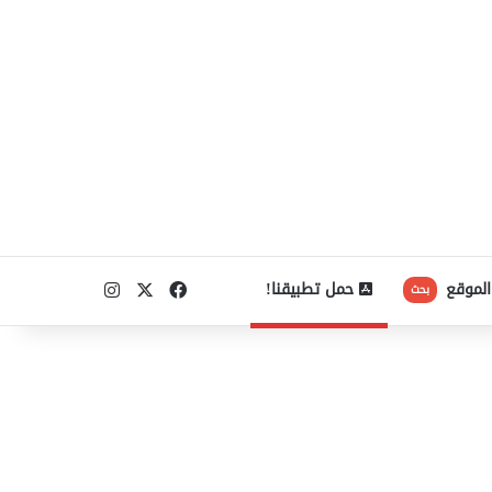
‫X
فيسبوك
انستقرام
الموقع
حمل تطبيقنا!
بحث