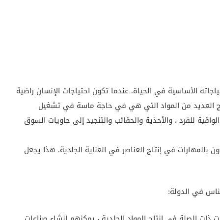
جاته الأساسية في الحياة. عندما تكون احتياجات الإنسان راضية
تاج العديد من المواد التي هي في حاجة ماسة في تشغيل
لواقية للفرد ، والأحذية والحقائب والتنجيد إلى حاويات السوق
 ﺑﺎﻟﻣﮭﺎرات ﻓﻲ إﻧﺗﺎج اﻟﻌﻧﺎﺻر ﻓﻲ اﻟﻌﻧﺎﯾﺔ اﻟﺟﻟدﯾﺔ. هذا يجعل
ذات الصلة في إنتاج المواد الجلدية ، يمكنهم إنشاء صناعات