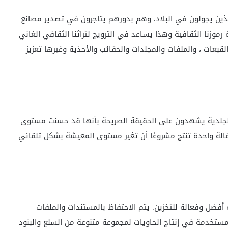
الذين يجولون في البلاد. وهم بدورهم يتاجرون في تصدير مصانع
رموزنا الثقافية وهذا يساعد في الترويج لتراثنا الثقافي الغاني
المواد الجلدية مثل الأساور والقلائد ، wristlets ، والقبعات ، والملفات والمجلدات والحقائب والأحذية وغيرها تعزيز
 الجلدية يشهدون على الحقيقة الصريحة بأنها قد حسنت مستوى
لة واحدة تنتج مشروعًا أن تغير مستوى المعيشة بشكل تلقائي
ة أفضل وفعالة للتخزين. يتم الاحتفاظ بالمستندات والملفات
مستخدمة في إنتاج الحاويات لمجموعة متنوعة من السلع والبنود