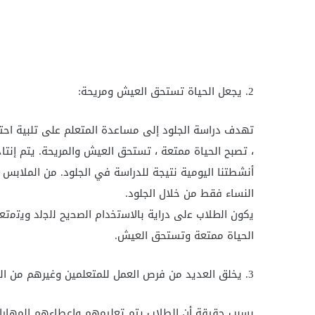
2. يجعل الحياة تستحق العيش ومريحة:
تهدف دراسة الجلود إلى مساعدة المتعلم على تلبية احتيا
، تصبح الحياة ممتعة ، تستحق العيش والمريحة. يتم إن
أنشطتنا اليومية نتيجة للدراسة في الجلود. من الملابس ا
النساء فقط من خلال الجلود.
ﯾﮐون اﻟطﻼب ﻋﻟﯽ دراﯾﺔ ﺑﺎﻻﺳﺗﺧدام اﻟﺻﺣﯾﺢ ﻟﻟﺟﻟد وﯾﺗﻣﺗﻌون
الحياة ممتعة وتستحق العيش.
3. يخلق العديد من فرص العمل للمتعلمين وغيرهم من الناس في الدولة:
بسبب حقيقة أن الطلاب يتم تعليمهم وإعطاءهم المهارات 