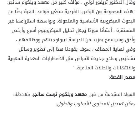
وقال الدكتور تريفور لولي ، مؤلف كبير من معهد ويلكوم سانجر:
"هذه المجموعة من البكتريا الفردية ستغير قواعد اللعبة بحثًا عن
البحوث الميكروبية الأساسية والمتحولة. وبواسطة استزراعها غير
المستقرة ، أنشأنا موردًا يجعل تحليل الميكروبيوم أسرع وأرخص
وأدق وسيسمح بمزيد من الدراسة لبيولوجيتهم ووظائفهم ،
وفي نهاية المطاف ، سوف يقودنا هذا إلى تطوير وسائل
تشخيص وعلاج جديدة لأمراض مثل الاضطرابات المعدية المعوية
والالتهابات والحالات المناعية. "
مصدر القصة:
المواد المقدمة من قبل
معهد ويلكوم ترست سانجر
.
ملاحظة:
يمكن تعديل المحتوى للأسلوب والطول.