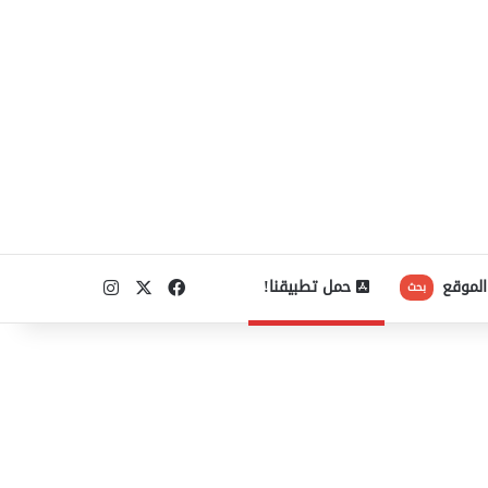
‫X
فيسبوك
انستقرام
الموقع
حمل تطبيقنا!
بحث