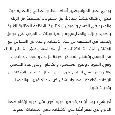
يوصي بعض الخبراء بتغيير أنماط النظام الغذائي والتغذية حيث
يبدو أن هناك علاقة متبادلة بين مستويات منخفضة من الزنك
والحديد في الجسم والميول الاكتئابية. الأنظمة الغذائية الغنية
بالحديد والزنك والمغنيسيوم والفيتامينات ب المركب هي عوامل
رئيسية في التخفيف من حدة الاكتئاب. واحدة من المشاكل مع
العقاقير المضادة للاكتئاب هو أن معظمهم يعوق امتصاص الزنك
في الجسم. وتشمل المصادر الجيدة للزنك ، والمحار ، والفطر ،
وفول الصويا ، وبذور السمسم ، والكاكاو ، وبذور عباد الشمس
والأرز وخبز القمح الكامل على سبيل المثال لا الحصر. الابتعاد عن
الراحة والأطعمة المصنعة بشكل كبير ، والكافيين ، والصودا
بكميات كبيرة.
آخر شيء يجب أن تدركه هو أدوية أخرى مثل أدوية ارتفاع ضغط
الدم والتي تحفز أيضًا على الاكتئاب. بعض المضادات الحيوية