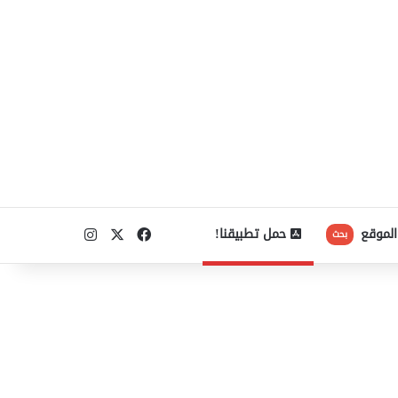
‫X
فيسبوك
انستقرام
الموقع
حمل تطبيقنا!
بحث