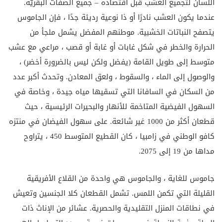
اللسان لتجميع العشب قبل اقتصاده – جميع الصفات البقريّة.
عندما يكون العشب نادرًا أو ذا نوعية رديئة جدًا ، فإن الجاموس
يتصفح النباتات الخشبية. موطنهم المفضل يشمل ملجأ من
الحرارة والخطر في شكل غابات أو غابة أو قصب ، مراعي مع عشب
متوسط ​​إلى طويل القامة (يفضل ولكن ليس بالضرورة أخضر) ،
والوصول إلى الماء ، والسقوط ، ولعق المعادن. وتحدث أكبر عدد
من السكان في السافانا التي تسقيها مياه جيدة ، وخاصة في
السهول الفيضية المتاخمة للأنهار والبحيرات الرئيسية ، حيث
قطعان أكثر من 1000 غير شائعة. على سهول الفيضان في منتزه
كافو الوطني في زامبيا ، كان القطيع المتوسط ​​450 ، يتراوح
مداها من 19 إلى 2075.
جاموس للغاية ، والجاموس هي واحدة من القلاع الأفريقية
القليلة التي تكمن اللمس. تشمل القطعان كلا الجنسين وتعيش
في نطاقات المنزل التقليدية والحصرية. عشائر من الإناث ذات