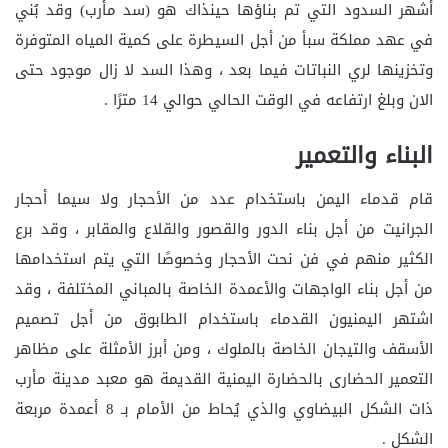
أشهر السدود التي تم بناؤها حينذاك هو (سد مأرب) وقد بُني
في عهد مملكة سبأ من أجل السيطرة على كمية المياه المتوفرة
وتخزينها لري النباتات فيما بعد ، وهذا السد لا زال موجود حتى
الان وبلغ ارتفاعه في الوقت الحالي حوالي 14 مترًا .
البناء والتعمير
قام قدماء اليمن باستخدام عدد من الأحجار ولا سيما أحجار
الجرانيت من أجل بناء الدور والقصور والقلاع والمقابر ، وقد برع
الكثير منهم في فن نحت الأحجار وخصوصًا التي يتم استخدامها
من أجل بناء الواجهات والأعمدة الخاصة بالمباني المختلفة ، وقد
اشتهر اليمنيون القدماء باستخدام الطابوق من أجل تصميم
الأسقف والتيجان الخاصة بالملوك ، ومن أبرز الأمثلة على مظاهر
التعمير الحضارى بالحضارة اليمنية القديمة هو معبد مدينة مأرب
ذات الشكل البيضاوي والذي يُحاط من الأمام بـ 8 أعمدة مربعة
الشكل .