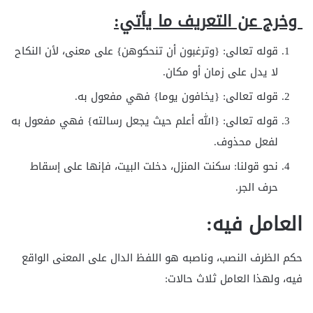
وخرج عن التعريف ما يأتي:
قوله تعالى: {وترغبون أن تنحكوهن} على معنى، لأن النكاح
لا يدل على زمان أو مكان.
قوله تعالى: {يخافون يوما} فهي مفعول به.
قوله تعالى: {الله أعلم حيث يجعل رسالته} فهي مفعول به
لفعل محذوف.
نحو قولنا: سكنت المنزل، دخلت البيت، فإنها على إسقاط
حرف الجر.
العامل فيه:
حكم الظرف النصب، وناصبه هو اللفظ الدال على المعنى الواقع
فيه، ولهذا العامل ثلاث حالات: