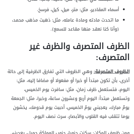
أسماء المقادير، مثل: متر، ميل، كيل، فرسخ.
ما اتحدت مادته ومادة عامله، مثل: ذهبت مذهب محمد،
{وأنا كنا نعقد منها مقاعد للسمع}.
الظرف المتصرف والظرف غير
المتصرف:
الظروف المتصرفة:
وهي الظروف التي تفارق الظرفية إلى حالة
أخرى، بأن تكون مبتدأ أو خبرا أو مفعولا أو مضافا إليه، مثل:
اليوم، فتستعمل ظرف زمان، مثل: سافرت يوم الخميس،
وتستعمل مبتدأ: اليوم أربع وعشرون ساعة، وخبرا، مثل: الجمعة
يومٌ مبارك، يعجبني يومُ الخميس، أحببت يوم قدومك، يخشون
يوما تتقلب فيه القلوب والأبصار، سرت نصف اليوم.
ومن ظروف المكان: سكنت جنوبا، جنوب المملكة جميل، يعجبني