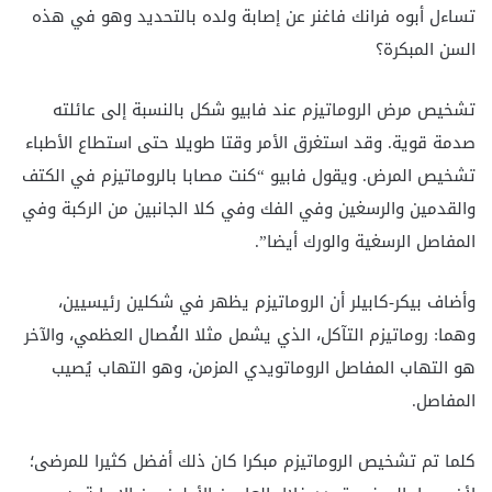
تساءل أبوه فرانك فاغنر عن إصابة ولده بالتحديد وهو في هذه
السن المبكرة؟
تشخيص مرض الروماتيزم عند فابيو شكل بالنسبة إلى عائلته
صدمة قوية. وقد استغرق الأمر وقتا طويلا حتى استطاع الأطباء
تشخيص المرض. ويقول فابيو “كنت مصابا بالروماتيزم في الكتف
والقدمين والرسغين وفي الفك وفي كلا الجانبين من الركبة وفي
المفاصل الرسغية والورك أيضا”.
وأضاف بيكر-كابيلر أن الروماتيزم يظهر في شكلين رئيسيين،
وهما: روماتيزم التآكل، الذي يشمل مثلا الفُصال العظمي، والآخر
هو التهاب المفاصل الروماتويدي المزمن، وهو التهاب يُصيب
المفاصل.
كلما تم تشخيص الروماتيزم مبكرا كان ذلك أفضل كثيرا للمرضى؛