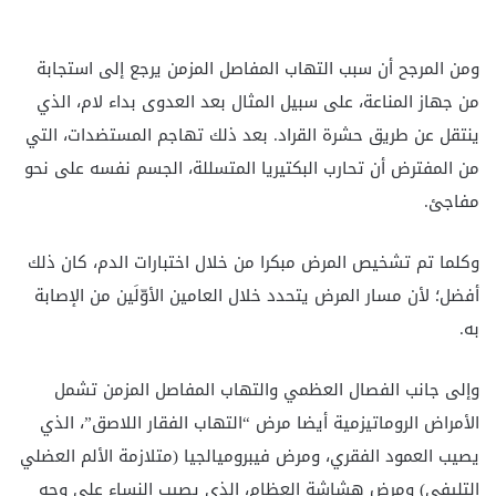
ومن المرجح أن سبب التهاب المفاصل المزمن يرجع إلى استجابة
من جهاز المناعة، على سبيل المثال بعد العدوى بداء لام، الذي
ينتقل عن طريق حشرة القراد. بعد ذلك تهاجم المستضدات، التي
من المفترض أن تحارب البكتيريا المتسللة، الجسم نفسه على نحو
مفاجئ.
وكلما تم تشخيص المرض مبكرا من خلال اختبارات الدم، كان ذلك
أفضل؛ لأن مسار المرض يتحدد خلال العامين الأوّلَين من الإصابة
به.
وإلى جانب الفصال العظمي والتهاب المفاصل المزمن تشمل
الأمراض الروماتيزمية أيضا مرض “التهاب الفقار اللاصق”، الذي
يصيب العمود الفقري، ومرض فيبروميالجيا (متلازمة الألم العضلي
التليفي) ومرض هشاشة العظام، الذي يصيب النساء على وجه