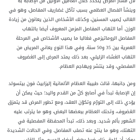
لأن مسار المرض يتحدد خلال العامين الأولين من الإصابة به
وينشأ الفصال العظمي بسبب تآكل غضاريف المفاصل، وهو في
الغالب يُصيب المسنين، وكذلك الأشخاص الذين يعانون من زيادة
الوزن. أما التهاب المفاصل المزمن المعروف أيضا بالتهاب
المفاصل الروماتيزمي فغالبا ما يصيب الأشخاص في المرحلة
العمرية بين 35 و50 سنة. وفي هذا النوع يعاني المريض من
التهاب الغشاء الزليلي، بعد ذلك يمتد المرض إلى الغضروف
المفصلي، وقد ينتشر ويهاجم العظام.
ومن جانبها، قالت طبيبة العظام الألمانية إليزابيث فون بيتسولد
إن الإصابة تبدأ في أصابع كلّ من القدم واليد؛ حيث يمكن أن
يؤدي ذلك إلى التورّم وتكوّن العقد، ومع تطور المرض قد يتمزق
الغضروف، وتحتك العظام ببعضها البعض، وهو ما يترتب عليه
الشعور بألم شديد. وبعد ذلك، تبدأ المحفظة المفصلية في
التهتك، وهو ما ينتج عنه تصلب المفاصل. وفي الحالات الشديدة
يمكن أن يُلحق ذلك ضررا ببعض أعضاء الجسم، مثل القلب.