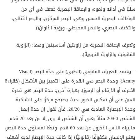
سلبًا في أدائه ونموه، والإعاقة البصرية ضعف في أي من
الوظائف البصرية الخمس وهي: البصر المركزي، والبصر الثنائي،
والتكيف البصري، والبصر المحيطي، ورؤية الألوان().
وتعرف الإعاقة البصرية من زاويتين أساسيتين وهما: (الزاوية
القانونية والزاوية التربوية):
– يعتمد التعريف القانوني (الطبي) على حدّة البصر (Visual
Acuity)، وحدة البصر هي القدرة على التمييز بين الأشكال (كقراءة
الأحرف أو الأرقام أو الرموز). بعبارة أخرى: حدة البصر هي قدرة
العين على أن تعكس الضور بحيث يصبحح مركزًا على الشبكية،
وحدة الإبصارة العادية هي 20/20. فأن نقول إن حدة إبصار
الشخص 20/60 مثلاً يعني أن الشخص لا يرى إلا عن بعد 20 قدم
ما يراه الناس الآخرون عن بعد 60 قدم. وتبعًا لمستوى حدة البصر،
يعتبر الإنسان مكفوفًا (قانونيًّا) إذا كانت حدة الإبصار لديه أضعف