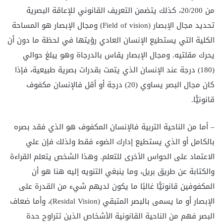
من 20/200، كذلك يتضمن التعريف القانوني للإعاقة البصرية
تحديد مجال الإبصار (Field of vision) ومجال الإبصار هو المساحة
الكلية التي يستطيع الإنسان العادي رؤيتها في لحظة ما دون أن
يحرك مقلتيه. ومجال الإبصار يقاس بالدرجاة وهو يبلغ حوالي
(180) درجة عند الإنسان الذي يتمت بقدرات بصرية طبيعية، فإذا
كان مجال البصر يساوي (20) درجة أو أقل فالإنسان مكفوف
قانونيًّا.
– أما من الناحية التربية فالإنسان المكفوف هو الذي فقد بصره
بالكامل أو الذي يستطيع إدارك الضوء فقط ولذلك فإن علي
الاعتماد على الحواس الأخرى للتعلم. وهذا الشخص يتعلم القراءة
والكتابة عن طريق بريل، وما ينبغي التنويه إليه هنا هو أن
المكفوفين قانونيًّا غالبًا ما يكون لديهم شيء من القدرة على
الإبصار أو ما يسمى بالبصر المتبقي (Residal Vision)، وأما ضعاف
البصر فهم من الناحية القانونية الأشخاص الذين تتراوح حدة