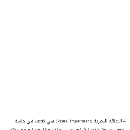
– الإعاقة البصرية (Visual Impairment) هي ضعف في حاسة
البصر يحد من قدرة الشخص على استخدامها بفعالية مما يؤثر