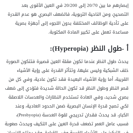
إبصارهم ما بين 20/70 إلى 20/200 في العين الأقوى بعد
التصحيح، ومن الناحية التربوية، فالضعف البصري هو عدم القدرة
على تأدية الوظائف المختلفة بدون اللجوء إلى أجهزة بصرية
مساعدة تعمل على تكبير المادة المكتوبة.
أ -طول النظر (
Hyperopia
):
يحدث طول النظر عندما تكون مقلة العين قصيرة فتتكون الصورة
خلف الشبكية وليس عليها، وتتأثر القدرة على رؤية الأشياء
القريبة، أما رؤية الأشياء البعيدة فقد تكون عادية، وفي كل من
قصر النظر وطول النظر قد تكون الحالة شديدة فتؤدي إلى ضعف
بصري شديد، وفي العادة تستخدم النظارات والعدسات اللاصقة
لكي تصبح قدرة الإنسان البصرية ضمن الحدود العادية، وعند
الكبار، قد يحدث فقدان تدريجي لقوة العدسة (Presbyopia)،
فسبب عامل العمر تضعف قدرة العين على التكيف ويحدث صعوبة
في التركيز على الأشياء القريبة وفي القراءة، وقد يحتاج الإنسان