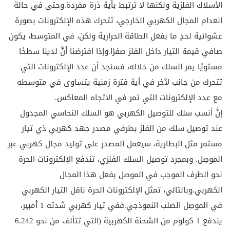
الأسلاك الفلزية ولكنها لا ترتبط بأية ذرة مفردة.وحتى في حالة
انعدام المجال الكهربي الخارجي، تتحرك هذه الإلكترونات بصورة
عشوائية لحدٍ ما بفعل الطاقة الحرارية ولكن، في المتوسط، يكون
صافي قيمة التيار داخل الفلز صفرًا.وإذا افترضنا أنَّ لدينا سطحًا
مستويًا يمر السلك من خلاله، فسنجد أن عدد الإلكترونات التي
تتحرك من جانب لآخر في أية فترة زمنية يتساوى في متوسطه
مع عدد الإلكترونات التي تمر في الاتجاه المعاكس.
إنَّ أنسب سلك للتوصيل الكهربي هو السلك النحاسي المجدول
عند توصيل سلك من الفلز بطرفي مصدر جهد كهربي ذي تيار
مستمر مثل البطارية، سيعمل المصدر على توليد مجال كهربي عبر
الموصِل. وبمجرد توصيل السلك الفلزي، تندفع الإلكترونات الحرة
نحو الطرف الموجب في الموصل بفعل هذا المجال
الكهربي.وبالتالي، تمثل الإلكترونات الحرة ناقل التيار الكهربي
في الموصِل الصلب النموذجي.ففي تيار كهربي شدته 1 أمبير،
يندفع 1 كولوم من الشحنة الكهربية (التي تتألف من نحو 6.242