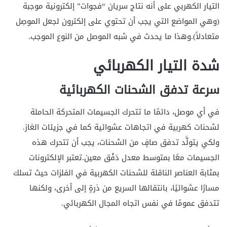
التيار الكهربي على أنه نتاج سريان “فجوات” إلكترونية موجبة
(وهي المواضع التي يجب أن تحتوي على إلكترون لجعل الموصِل
متعادلاً).وهذا ما يحدث في شبه الموصل من النوع الموجب.
شدة التيار الكهربائي
سرعة تدفق الشحنات الكهربائية
في أي موصل، دائمًا ما تتحرك الجسيمات المتحركة الحاملة
لشحنات كهربية في اتجاهات عشوائية كما في جزيئات الغاز.
ولكي يتولَّد تدفق صافٍ من الشحنات، يجب أن تتحرك هذه
الجسيمات معًا بمتوسط معدل دَفْق معين.تعتبر الإلكترونات
بمثابة العناصر الناقلة للشحنات الكهربية في الفلزات حيث تسلك
مسارًا عشوائيًا، بانتقالها السريع من ذرةٍ إلى أخرى، ولكنها
تتدفق عمومًا في نفس اتجاه المجال الكهربائي.