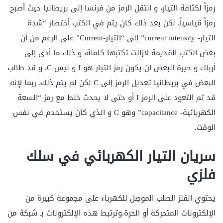
رمزاً لكثافة التيار، و انتقل الرمز من فرنسا إلى بريطانيا حيث أصبح
رمزاً قياسياً. لكن بعد ذلك كان يتم في الكتب أختصار “شدة
التيار- current intensity” إلى “التيار-Current” على الرغم من أن
بعض الكتب القديمة لازالت تكتبها كاملة، و ذلك ما أدى إلى
أرباك و حيرة البعض ان يكون رمز التيار هو I و ليس C، و قد طالب
البعض في بريطانيا تعديل الرمز إلى C لكن لم يتم ذلك، ربما لإنه
قد تم التعود على الرمز I أو حتى لا يحدث خلط مع رمز “السعة
الكهربائية- capacitance” وهو C و الذي كان يستخدم في نفس
الوقت.
سريان التيار الكهربائي في سلك
فلزي
يحتوي الفلز الصلب الموصِل للكهرباء على مجموعة كبيرة من
الإلكترونات المتحركة أو الحرة.وترتبط هذه الإلكترونات بـ شبكة من