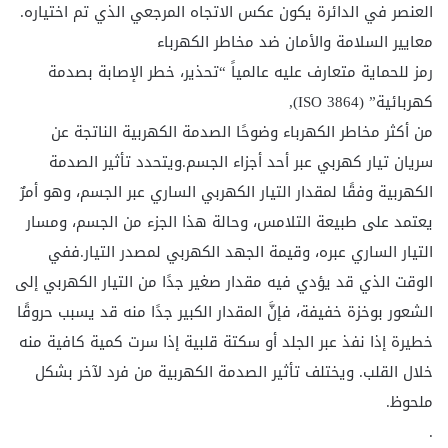
العنصر في الدائرة يكون عكس الاتجاه المرجعي الذي تم اختياره.
معايير السلامة والأمان ضد مخاطر الكهرباء
رمز للحماية متعارف عليه عالمياً “تحذير، خطر الإصابة بصدمة
كهربائية” (ISO 3864),
من أكثر مخاطر الكهرباء وضوحًا الصدمة الكهربية الناتجة عن
سريان تيار كهربي عبر أحد أجزاء الجسم.ويتحدد تأثير الصدمة
الكهربية وفقًا لمقدار التيار الكهربي الساري عبر الجسم، وهو أمرٌ
يعتمد على طبيعة التلامس، وحالة هذا الجزء من الجسم، ومسار
التيار الساري عبره، وقيمة الجهد الكهربي لمصدر التيار.ففي
الوقت الذي قد يؤدي فيه مقدار صغير جدًا من التيار الكهربي إلى
الشعور بوخزة خفيفة، فإنَّ المقدار الكبير جدًا منه قد يسبب حروقًا
خطيرة إذا نفذ عبر الجلد أو سكتة قلبية إذا سرت كمية كافية منه
خلال القلب. ويختلف تأثير الصدمة الكهربية من فرد لآخر بشكل
ملحوظ.
.