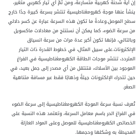
إن أية شحنة كهربية متسارعة، ومن ثمَّ أي تيار كهربي متغير،
ينشأ عنها موجة كهرومغناطيسية تنتشر بسرعة كبيرة جدًا خارج
سطح الموصل.وعادةً ما تكون هذه السرعة عبارة عن كسر دلالي
من سرعة الضوء، كما يمكن أن نستنتج من معادلات ماكسويل
وبالتالي، فإنها تكون أكبر عدة مرات من سرعة انسياق
الإلكترونات.على سبيل المثال، في خطوط القدرة ذات التيار
المتردد، تنتشر موجات الطاقة الكهرومغناطيسية في الفراغ
الموجود بين الأسلاك، فتنتقل من أي مصدر إلى حِمل بعيد، في
حين تتحرك الإلكترونات جيئةً وذهابًا فقط عبر مسافة متناهية
الصغر.
تُعرف نسبة سرعة الموجة الكهرومغناطيسية إلى سرعة الضوء
في الفراغ الحر باسم معامل السرعة، وتعتمد هذه النسبة على
الخصائص الكهرومغناطيسية للموصل وعلى المواد العازلة
المحيطة به وشكلها وحجمها.