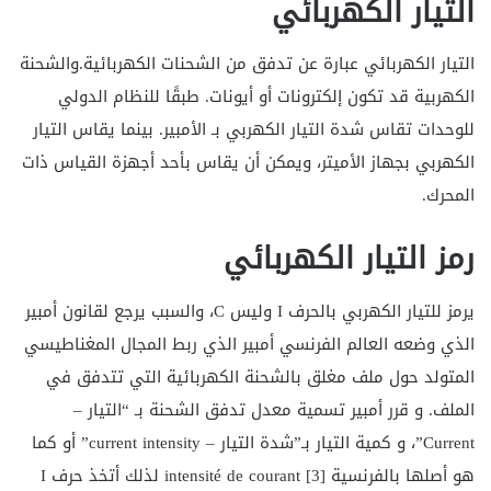
التيار الكهربائي
التيار الكهربائي عبارة عن تدفق من الشحنات الكهربائية.والشحنة
الكهربية قد تكون إلكترونات أو أيونات. طبقًا للنظام الدولي
للوحدات تقاس شدة التيار الكهربي بـ الأمبير. بينما يقاس التيار
الكهربي بجهاز الأميتر، ويمكن أن يقاس بأحد أجهزة القياس ذات
المحرك.
رمز التيار الكهربائي
يرمز للتيار الكهربي بالحرف I وليس C، والسبب يرجع لقانون أمبير
الذي وضعه العالم الفرنسي أمبير الذي ربط المجال المغناطيسي
المتولد حول ملف مغلق بالشحنة الكهربائية التي تتدفق في
الملف. و قرر أمبير تسمية معدل تدفق الشحنة بـ “التيار –
Current”، و كمية التيار بـ”شدة التيار – current intensity” أو كما
هو أصلها بالفرنسية [3] intensité de courant لذلك أتخذ حرف I