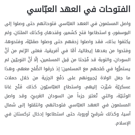
الفتوحات في العهد العبّاسي
واصل المسلمون في العهد العبّاسي فتوحاتهم حتى وصلوا إلى
البوسفور، و استطاعوا فتح كشمير، وقندهار، وكذلك الملتان، ولم
يكتفوا بذلك، فقد واصلوا زحفهم حتى وصلوا صقليّة، وفتحوها،
وفتحوا من بعدها إيطاليا، أمَّا في أفريقيا، فعلى الرّغم من أنَّ
السودان، والنوبة قد فُتِحتا من قِبل المسلمين، إلّا أنَّ النوبيّين لم
يستمرُّوا في صُلحهم مع المسلمين؛ إذ خرقوا الصُّلح معهم، وهذا
ما جعل الولاة يُجبرونهم على دَفْع الجِزية من خلال حملات
عسكريّة سُيِّرت إليهم، واستطاع العبّاسيّون كذلك فَتْح غانا
الوثنيّة، والتي تُعتبَر جزءاً من السودان الغربيّ، وقد واصل
المسلمون في العهد العبّاسي فتوحاتهم، وانتقلوا إلى شمال
آسيا، وكذلك شرقيّ أوروبا، حتى استطاعوا إدخال تركستان في
الإسلام.