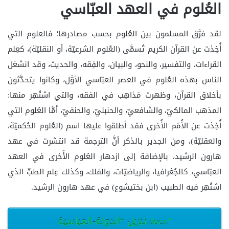
العُلوم في العهد العبّاسي
لقد فرَّق المسلمون بين العُلوم بحسب مصادرها؛ فالعلوم التي
أُخِذت عن القرآن الكريم تُسمَّى (العُلوم الشرعيّة، أو النقليّة)، كعِلم
القراءات، والتفسير، والنحو، والبيان، والفِقه، والحديث، وقد انشغل
الناس بهذه العُلوم في العصر العبّاسي الأوَّل، وكانوا يتحدَّثون
بأخلاق القرآن، وظهرت مَذاهِب في الفقه، والتي اشتُهِر منها:
المذهب المالكيّ، والشافعيّ، والحنبليّ، والحنفيّ، أمَّا العُلوم التي
أُخِذت عن الأُمَم الأُخرى فقد أطلقوا عليها اسم (العُلوم الحُكميّة،
والعقليّة)، ومن الجدير بالذكر أنَّ الترجمة قد انتشرت في عهد
هارون الرشيد، بالإضافة إلى ازدهار العُلوم الأُخرى في العهد
العبّاسي، كالجُغرافيا، والرياضيّات، والفلك، وكذلك عِلم الطبِّ الذي
اشتُهِر فيه الطبيب (ابن بختيشوع) في عهد هارون الرشيد.
تنزيل “الدولة-العباسية.docx”