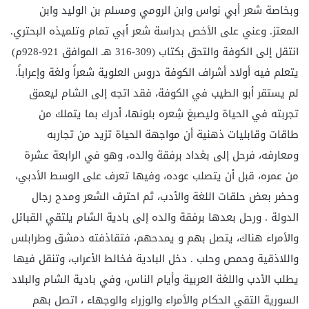
وبخاصة شعر أبي نواس وابن الرومي ومسلم بن الوليد وابن
المعتز. وعني على الأخص بدراسة شعر أبي تمام وتلميذه البحتري.
انتقل إلى الكوفة والتحق بكتاب (309-316 هـ الموافق 921-928م)
يتعلم فيه أولاد أشراف الكوفة دروس العلوية شعراً ولغة وإعراباً.
لم يستقر أبو الطيب في الكوفة، فقد اتجه إلى الشام ليعمق
تجربته في الحياة وليصبغ شِعره بلونها، أدرك بما يتملك من
طاقات وقابليات ذهنية أن مواجهة الحياة تزيد من تجاربه
ومعارفه، فرحل إلى بغداد برفقة والده، وهو في الرابعة عشرة
من عمره، قبل أن يتصلب عوده، وفيها تعرف على الوسط الأدبي،
وحضر بعض حلقات اللغة والأدب، ثم احترف الشعر ومدح رجال
الدولة . ورحل بعدها برفقة والده إلى بادية الشام يلتقي القبائل
والأمراء هناك، يتصل بهم و يمدحهم، فتقاذفته دمشق وطرابلس
واللاذقية وحمص وحلب . دخل البادية فخالط الأعراب، وتنقل فيها
يطلب الأدب واللغة العربية وأيام الناس، وفي بادية الشام والبلاد
السورية التقي الحكام والأمراء والوزراء والوجهاء ، اتصل بهم