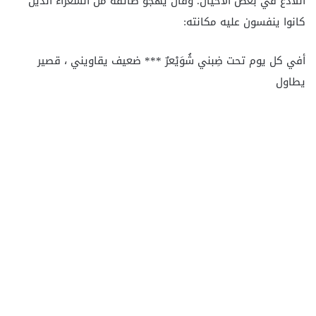
اللاذع في بعض الأحيان. وقال يهجو طائفة من الشعراء الذين
كانوا ينفسون عليه مكانته:
أفي كل يوم تحت ضِبني شُوَيْعرٌ *** ضعيف يقاويني ، قصير
يطاول