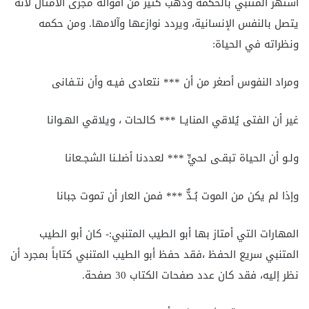
اشتهر المتنبي بالحكمة وذهب كثير من أقواله مجرى الأمثال لأنه
يتصل بالنفس الإنسانية، ويردد نوازعها وآلامها. ومن حكمه
ونظراته في الحياة:
ومراد النفوس أصغر من أن *** نتعادى فيـه وأن نتـفانى
غير أن الفتى يُلاقي المنايـا *** كالحات ، ويلاقي الهـوانا
ولـو أن الحياة تبقـى لحيٍّ *** لعددنا أضلـنا الشجـعانا
وإذا لم يكن من الموت بُـدٌّ *** فمن العار أن تموت جبانا
المهارات التي أمتاز بها أبو الطيب المتنبي:- كان أبو الطيب
المتنبي سريع الحفظ ،فقد حفظ أبو الطيب المتنبي كتاباً بمجرد أن
نظر إليه، فقد كان عدد صفحات الكتاب 30 صفحة.