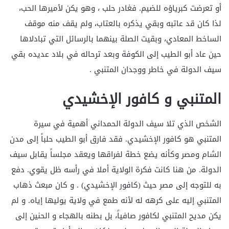
أو تعرضت كبرياؤه للضيم. فغادر حلب ، وهو يكن لأميرها الحب،
لذا كان قد عاتبه وبقي يذكره بالعتاب، ولم يقف منه موقف
الساخط المعادي، وبقيت الصلة بينهما بالرسائل التي تبادلاها
حين عاد أبو الطيب إلى الكوفة وبعد ترحاله في بلاد عديده بقي
سيف الدولة في خاطر ووجدان المتنبي .
المتنبي و كافور الإخشيدي
الشخص الذي تلا سيف الدولة الحمداني أهمية في سيرة
المتنبي هو كافور الإخشيدي. فقد فارق أبو الطيب حلباً إلى مدن
الشام ومصر وكأنه يضع خطة لفراقها ويعقد مجلساً يقابل سيف
الدولة. من هنا كانت فكرة الولاية أملا في رأسه ظل يقوي. دفع
به للتوجه إلى مصر حيث (كافور الإخشيدي) . و كان مبعث ذهاب
المتنبي إليه على كرهه له لأنه طمع في ولاية يوليها إياه. و لم
يكن مديح المتنبي لكافور صافياً، بل بطنه بالهجاء و الحنين إلى