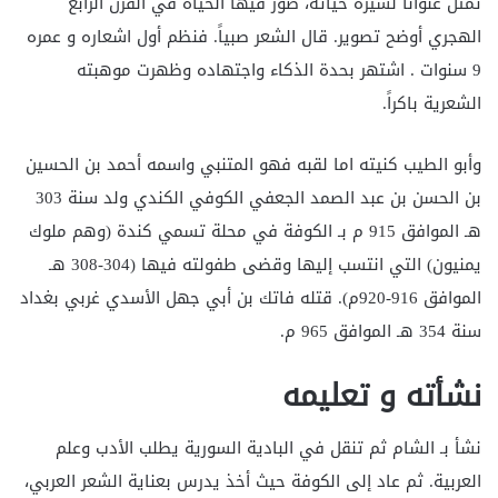
تمثل عنواناً لسيرة حياته، صور فيها الحياة في القرن الرابع
الهجري أوضح تصوير. قال الشعر صبياً. فنظم أول اشعاره و عمره
9 سنوات . اشتهر بحدة الذكاء واجتهاده وظهرت موهبته
الشعرية باكراً.
وأبو الطيب كنيته اما لقبه فهو المتنبي واسمه أحمد بن الحسين
بن الحسن بن عبد الصمد الجعفي الكوفي الكندي ولد سنة 303
هـ الموافق 915 م بـ الكوفة في محلة تسمي كندة (وهم ملوك
يمنيون) التي انتسب إليها وقضى طفولته فيها (304-308 هـ
الموافق 916-920م). قتله فاتك بن أبي جهل الأسدي غربي بغداد
سنة 354 هـ الموافق 965 م.
نشأته و تعليمه
نشأ بـ الشام ثم تنقل في البادية السورية يطلب الأدب وعلم
العربية. ثم عاد إلى الكوفة حيث أخذ يدرس بعناية الشعر العربي،