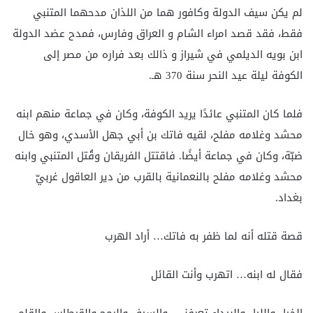
لم يكن سيف الدولة وكافور هما من اللذان مدحهما المتنبي
فقط، فقد قصد امراء الشام و العراق وفارس، فمدح عضد الدولة
ابن بويه الديلمي في شيراز و ذالك بعد فراره من مصر إلى
الكوفة ليلة عيد النحر سنة 370 هـ.
فلما كان المتنبي عائدًا يريد الكوفة، وكان في جماعة منهم ابنه
محشد وغلامه مفلح، لقيه فاتك بن أبي جهل الأسدي، وهو خال
ضبّة، وكان في جماعة أيضًا. فاقتتل الفريقان وقُتل المتنبي وابنه
محشد وغلامه مفلح بالنعمانية بالقرب من دير العاقول غربيّ
بغداد.
قصة قتله أنه لما ظفر به فاتك… أراد الهرب
فقال له ابنه… اتهرب وأنت القائل
الخيل والليل والبيداء تعرفني والسيف والرمح والقرطاس والقلم