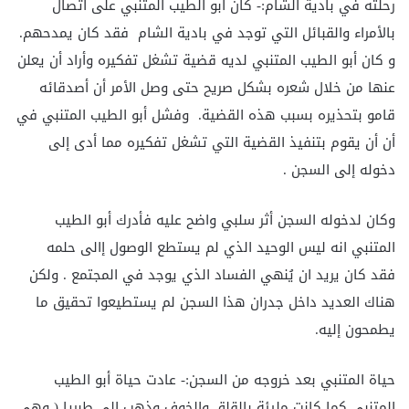
رحلته في بادية الشام:- كان أبو الطيب المتنبي على اتصال
بالأمراء والقبائل التي توجد في بادية الشام فقد كان يمدحهم.
و كان أبو الطيب المتنبي لديه قضية تشغل تفكيره وأراد أن يعلن
عنها من خلال شعره بشكل صريح حتى وصل الأمر أن أصدقائه
قامو بتحذيره بسبب هذه القضية. وفشل أبو الطيب المتنبي في
أن أن يقوم بتنفيذ القضية التي تشغل تفكيره مما أدى إلى
دخوله إلى السجن .
وكان لدخوله السجن أثر سلبي واضح عليه فأدرك أبو الطيب
المتنبي انه ليس الوحيد الذي لم يستطع الوصول إالى حلمه
فقد كان يريد ان يُنهي الفساد الذي يوجد في المجتمع . ولكن
هناك العديد داخل جدران هذا السجن لم يستطيعوا تحقيق ما
يطمحون إليه.
حياة المتنبي بعد خروجه من السجن:- عادت حياة أبو الطيب
المتنبي كما كانت مليئة بالقلق والخوف وذهب إلى طبريا ( وهي