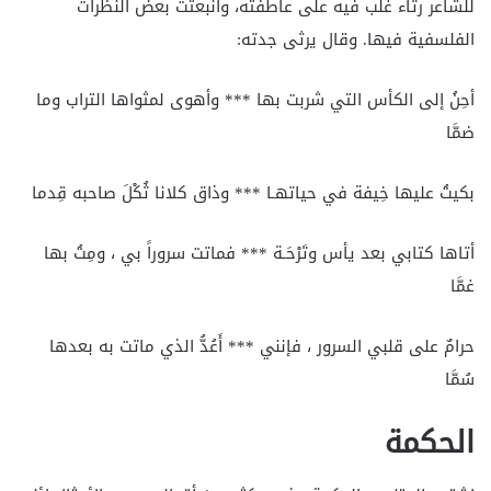
للشاعر رثاء غلب فيه على عاطفته، وانبعثت بعض النظرات
الفلسفية فيها. وقال يرثى جدته:
أحِنُ إلى الكأس التي شربت بها *** وأهوى لمثواها التراب وما
ضمَّا
بكيتُ عليها خِيفة في حياتهـا *** وذاق كلانا ثُكْلَ صاحبه قِدما
أتاها كتابي بعد يأس وتَرْحَـة *** فماتت سروراً بي ، ومِتُ بها
غمَّا
حرامٌ على قلبي السرور ، فإنني *** أَعُدُّ الذي ماتت به بعدها
سُمَّا
الحكمة