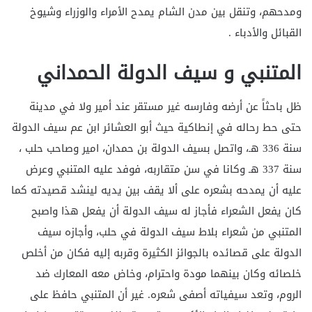
ومدحهم، وتنقل بين مدن الشام يمدح الأمراء والوزراء وشيوخ
القبائل والأدباء .
المتنبي و سيف الدولة الحمداني
ظل باحثاً عن أرضه وفارسه غير مستقر عند أمير ولا في مدينة
حتى حط رحاله في إنطاكية حيث أبو العشائر ابن عم سيف الدولة
سنة 336 هـ، واتصل بسيف الدولة بن حمدان، امير وصاحب حلب ،
سنة 337 هـ وكانا في سن متقاربه، فوفد عليه المتنبي وعرض
عليه أن يمدحه بشعره على ألا يقف بين يديه لينشد قصيدته كما
كان يفعل الشعراء فأجاز له سيف الدولة أن يفعل هذا واصبح
المتنبي من شعراء بلاط سيف الدولة في حلب، وأجازه سيف
الدولة على قصائده بالجوائز الكثيرة وقربه إليه فكان من أخلص
خلصائه وكان بينهما مودة واحترام، وخاض معه المعارك ضد
الروم، وتعد سيفياته أصفى شعره. غير أن المتنبي حافظ على