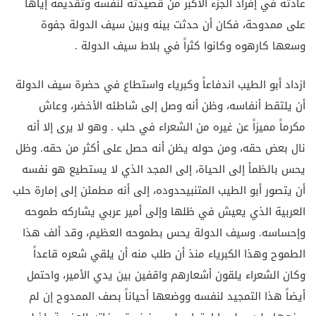
عادته في إفراد الجزء الأكبر من قصيدته لنفسه وتقديمه إياها
على ممدوحة، فكان أن حدثت بينه وبين سيف الدولة جفوة
وسعها كارهوه وكانوا كثراً في بلاط سيف الدولة .
ازداد أبو الطيب اندفاعاً وكبرياء واستطاع في حضرة سيف الدولة
أن يلتقط أنفاسه، وظن أنه وصل إلى شاطئه الأخضر، وعاش
مكرماً مميزاً عن غيره من الشعراء في حلب . وهو لا يرى إلا أنه
نال بعض حقه، ومن حوله يظن أنه حصل على أكثر من حقه. وظل
يحس بالظمأ إلى الحياة، إلى المجد الذي لا يستطيع هو نفسه
أن يتصور أبو الطيب المتنبيحدوده، إلى أنه مطمئن إلى إمارة حلب
العربية الذي يعيش في ظلها وإلى أمير عربي يشاركه طموحه
وإحساسه. وسيف الدولة يحس بطموحه العظيم، وقد ألف هذا
الطموح وهذا الكبرياء منذ أن طلب منه أن يلقي شعره قاعداً
وكان الشعراء يلقون أشعارهم واقفين بين يدي الأمير، واحتمل
أيضاً هذا التمجيد لنفسه ووضعها أحياناً بصف الممدوح إن لم