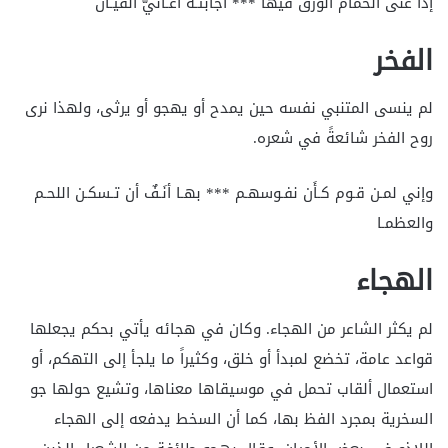
إذا غنى الحمام الوُرْقُ فيها *** أجابتـه أغـانيُّ القيـان
الفخر
لم ينسى المتنبي نفسه حين يمدح أو يهجو أو يرثى، ولهذا نرى
روح الفخر شائعةً في شعره.
وإني لمـن قـوم كـأَن نفـوسهـم *** بهـا أنَـفٌ أن تـسكـن اللحـم
والعظمـا
الهجاء
لم يكثر الشاعر من الهجاء. وكان في هجائه يأتي بحكم يجعلها
قواعد عامة، تخضع لمبدأ أو خلق، وكثيراً ما يلجأ إلى التهكم، أو
استعمال ألقاب تحمل في موسيقاها معناها، وتشيع حولها جو
السخرية بمجرد الفظ بها، كما أن السخط يدفعه إلى الهجاء