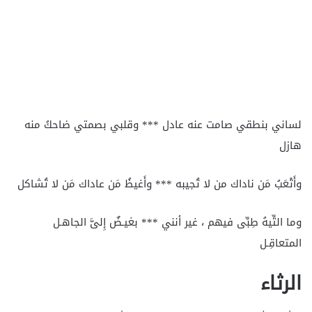
لساني بنطقي صامت عنه عادل *** وقلبي بصمتي ضاحكُ منه
هازل
وأَتْعَبُ مَن ناداك من لا تُجيبه *** وأَغيظُ مَن عاداك مَن لا تُشاكل
وما التِّيهُ طِبِّى فيهم ، غير أنني *** بغيـضٌ إِلىَّ الجاهـل
المتعاقِـل
الرثاء