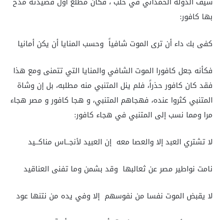
سيف الدولة الحمداني في حلب ، فكان مطلع أول قصيدته مدح
بها كافور:
كفى بك داء أن ترى الموت شافياً وحسب المنايا أن يكن أمانيا
فكأنه جعل كافورا الموت الشافي والمنايا التي تتمنى ومع هذا
فقد كان كافور حذراً، فلم ينل المتنبي منه مطلبه، بل إن وشاة
المتنبي كثروا عنده، فهجاهم المتنبي، و هجا كافور و مصر هجاء
مرا ومما نسب إلى المتنبي في هجاء كافور:
لا تشتري العبد إلا والعصا معه إن العبيد لأنجــاس مناكــيد
نامت نواطير مصر عن ثعالبها وقد بشمن وما تفنى العناقيد
لا يقبض الموت نفسا من نفوسهم إلا وفي يده من نتنها عود