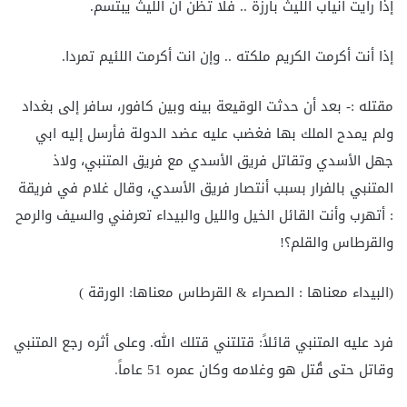
إذا رأيت أنياب الليث بارزة .. فلا تظن أن الليث يبتسم.
إذا أنت أكرمت الكريم ملكته .. وإن انت أكرمت اللئيم تمردا.
مقتله :- بعد أن حدثت الوقيعة بينه وبين كافور، سافر إلى بغداد
ولم يمدح الملك بها فغضب عليه عضد الدولة فأرسل إليه ابي
جهل الأسدي وتقاتل فريق الأسدي مع فريق المتنبي، ولاذ
المتنبي بالفرار بسبب أنتصار فريق الأسدي، وقال غلام في فريقة
: أتهرب وأنت القائل الخيل والليل والبيداء تعرفني والسيف والرمح
والقرطاس والقلم؟!
(البيداء معناها : الصحراء & القرطاس معناها: الورقة )
فرد عليه المتنبي قائلاً: قتلتني قتلك الله. وعلى أثره رجع المتنبي
وقاتل حتى قُتل هو وغلامه وكان عمره 51 عاماً.