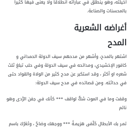
أخيلته، وهو ينطلق في عباراته انطلاقاً ولا يعنى فيها كثيراً
بالمحسنات والصناعة.
أغراضه الشعرية
المدح
اشتهر بالمدح، وأشهر من مدحهم سيف الدولة الحمداني و
كافور الإخشيدي، ومدائحه في سيف الدولة وفي حلب تبلغ ثلث
شعره او أكثر ، وقد استكبر عن مدح كثير من الولاة والقواد حتى
في حداثته. ومن قصائده في مدح سيف الدولة:
وقفت وما في الموت شكٌّ لواقف *** كأنك في جفن الرَّدى وهو
نائم
تمـر بك الأبطال كَلْمَى هزيمـةً *** ووجهك وضاحٌ ، وثغرُكَ باسم