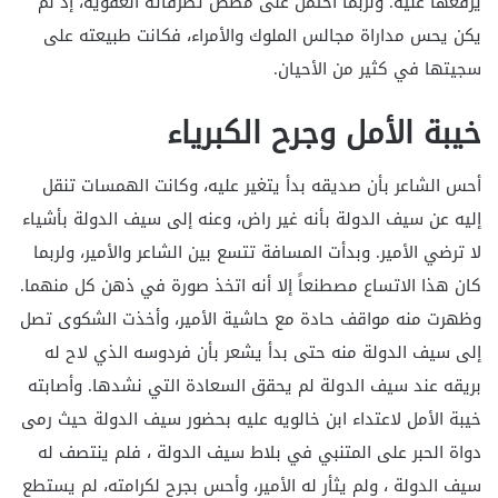
يرفعها عليه. ولربما احتمل على مضض تصرفاته العفوية، إذ لم
يكن يحس مداراة مجالس الملوك والأمراء، فكانت طبيعته على
سجيتها في كثير من الأحيان.
خيبة الأمل وجرح الكبرياء
أحس الشاعر بأن صديقه بدأ يتغير عليه، وكانت الهمسات تنقل
إليه عن سيف الدولة بأنه غير راض، وعنه إلى سيف الدولة بأشياء
لا ترضي الأمير. وبدأت المسافة تتسع بين الشاعر والأمير، ولربما
كان هذا الاتساع مصطنعاً إلا أنه اتخذ صورة في ذهن كل منهما.
وظهرت منه مواقف حادة مع حاشية الأمير، وأخذت الشكوى تصل
إلى سيف الدولة منه حتى بدأ يشعر بأن فردوسه الذي لاح له
بريقه عند سيف الدولة لم يحقق السعادة التي نشدها. وأصابته
خيبة الأمل لاعتداء ابن خالويه عليه بحضور سيف الدولة حيث رمى
دواة الحبر على المتنبي في بلاط سيف الدولة ، فلم ينتصف له
سيف الدولة ، ولم يثأر له الأمير، وأحس بجرح لكرامته، لم يستطع