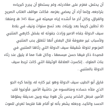
أن يحتمل، فعزم على مغادرته، ولم يستطع أن يجرح كبرياءه
بتراجعه، وإنما أراد أن يمضي بعزمه. فكانت مواقف العتاب الصريح
والفراق، وكان آخر ما أنشده إياه ميميته في سنة 345 هـ ومنها:
(لا تطلبن كريماً بعد رؤيته). بعد تسع سنوات ونيف في بلاط
سيف الدولة جفاه الامير وزادت جفوته له بفضل كارهي المتنبي
ولأسباب غير معروفة قال البعض أنها تتعلق بحب المتنبي
المزعوم لخولة شقيقة سيف الدولة التي رثاها المتنبي في
قصيدة ذكر فيها حسن مبسمها ، وكان هذا مما لا يليق عند رثاء
بنات الملوك . إنكسرت العلاقة الوثيقة التي كانت تربط سيف
الدولة بالمتنبي .
فارق أبو الطيب سيف الدولة وهو غير كاره له، وإنما كره الجو
الذي ملأه حساده ومنافسوه من حاشية الأمير. فأوغروا قلب
الأمير، فجعل الشاعر يحس بأن هوة بينه وبين صديقة يملؤها
الحسد والكيد، وجعله يشعر بأنه لو أقام هنا فلربما تعرض للموت