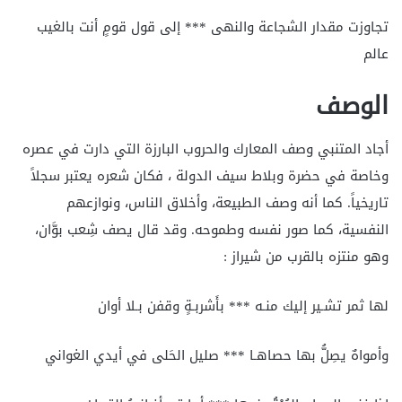
تجاوزت مقدار الشجاعة والنهى *** إلى قول قومٍ أنت بالغيب
عالم
الوصف
أجاد المتنبي وصف المعارك والحروب البارزة التي دارت في عصره
وخاصة في حضرة وبلاط سيف الدولة ، فكان شعره يعتبر سجلاً
تاريخياً. كما أنه وصف الطبيعة، وأخلاق الناس، ونوازعهم
النفسية، كما صور نفسه وطموحه. وقد قال يصف شِعب بوَّان،
وهو منتزه بالقرب من شيراز :
لها ثمر تشـير إليك منـه *** بأَشربـةٍ وقفن بـلا أوان
وأمواهٌ يصِلُّ بها حصاهـا *** صليل الحَلى في أيدي الغواني