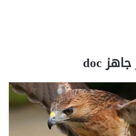
ز doc‎