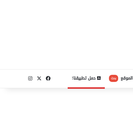
‫X
فيسبوك
انستقرام
الموقع
حمل تطبيقنا!
بحث