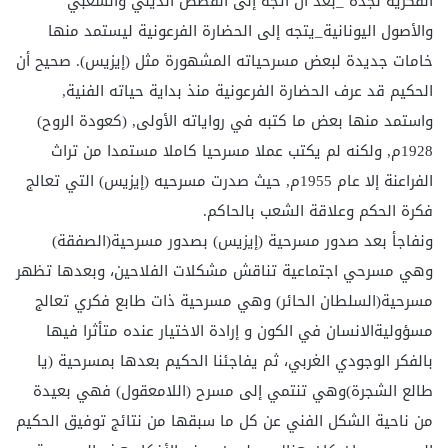
الفكرية نجده _بعد أن اتجه إلى القصص الديني والشعبي
والأصول اليونانية_يتجه إلى الحضارة الفرعونية ليستمد منها
خامات جديدة لبعض مسرحياته المشهورة مثل (إيزيس). صحيح أن
الحكيم قد عرف الحضارة الفرعونية منذ بداية حياته الفنية,
واستمد منها بعض ما كتبه في رواياته الأولى, (كعودة الروح)
1928م, ولكنه لم يكتب عملا مسرحيا كاملا مستمدا من تراث
الفراعنة إلا عام 1955م, حيث صدرت مسرحيه (إيزيس) التي تعالج
فكرة الحكم وعلاقة الشعب بالحاكم.
ونفاجأ بعد صدور مسرحية (إيزيس) بصدور مسرحية(الصفقة)
وهي مسرحي اجتماعية تناقش مشكلات الفلاحين، وبعدها تظهر
مسرحية(السلطان الحائر) وهي مسرحية ذات طابع فكري تعالج
مسؤوليةالانسان في الكون و إرادة الاختيار عنده متأثرا فيها
بالفكر الوجودي الغربي، ثم يفاجئنا الحكيم بعدها بمسرحية (يا
طالع الشجرة)وهي تنتمي إلى مسرح (اللامعقول) فهي بعيدة
من ناحية الشكل الفني عن كل ما سبقها من نتائج توفيق الحكيم