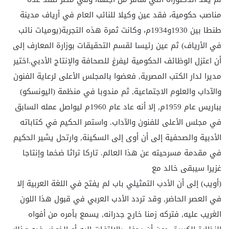
مناصب حكومية، فقد عين وكيلا للنائب العام في أرياف مدينة
طنطا بين 1930و1934م، وكانت ثمرة هذه التجربة(يوميات نائب
في الأرياف) ثم عين رئيسا لقسم التحقيقات بوزارة المعارف إلى
أن اعتزل الوظائف الحكومية ليفرغ للصحافة والإنتاج الأدبي.اختير
مديرا لدار الكتب المصرية, فعضوا بالمجلس الأعلى لرعاية الفنون
والآداب والعلوم الاجتماعية, ثم مندوبا في منظمة (اليونسكو)
بباريس عام 1959م, إلا أنه عاد عام 1960م ليواصل عمله السابق
في مجلس الأعلى للفنون والآداب. واستمر الحكيم في كتاباته
الأدبية والصحفية إلى أن أوى إلى السكينة, وارتحل يشير الحكيم
في مقدمة مسرحيته عن هذا العالم. تاركا تراثا ضخما وإنتاجا
غزيرا سيبقى خالد مع
(أويب) إلى أن الأدب التمثيلي باب لم يفتح في اللغة العربية إلا
في العصر الحاضر, وقد تردد الأدب العربي في قبول هذا اللون
الغريب عليه, فتركه زمنا خارج جدرانه, يسمع بأمره من أفواه