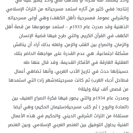
واحد يستمد منه فكره، او بمذهب فني واحد يسير عليه في
إنتاجه؛ ففي كثير من آثاره استمد مسرحياته من التراث الإسلامي
والشرقي عموما, فمسرحية (أهل الكهف) وهي أولى مسرحياته
الذهنية وقد صدرت عام 1933م – استمد موضوعها من قصة أهل
الكهف في القرآن الكريم, والتي طرح فيها قضية الإنسان
والزمان, والصراع بين القلب والزمن, ولعله بذلك أراد أن يناقش
مشكلة اجتماعية, هي عدم القدرة على مواجهة الحاضر بتلك
العقلية الغارقة في الأفكار القديمة. وقد قال عنها طه
حسينإنها حدث في تاريخ الأدب العربي، وأنها تضاهي أعمال
فطاحل أدباء الغرب) ثم كانت مسرحيته(شهر زاد) التي استمدها
من قصص ألف ليلة وليلة0
وصدرت عام 1934م والتي يصور فيها فكرة الصراع العنيف بين
(المادة والروح ) ثم كتب مسرحية(سليمان الحكيم) وهي أيضا
مستقاة من التراث الشرقي الديني. والحكيم في هذه الأعمال
الفنية يحاول التوفيق بين العنصر العربي الإسلامي. وبين العنصر