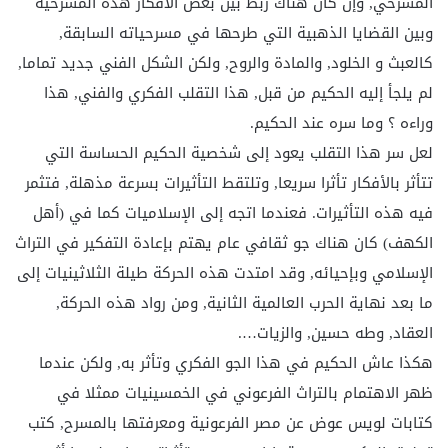
المسرحي, وإن كان هناك ربط بين بعض الأفكار هذه المسرحية
وبين القضايا الذهبية التي طرحها في مسرحياته السابقة,
كالعبث و الخلود, والمادة والروح, ولكن الشكل الفني جديد تماما,
لم يلجأ إليه الحكيم من قبل, هذا التقلب الفكري والفني, هذا
وراءه ؟ وما سره عند الحكيم.
لعل سر هذا التقلب يعود إلى شخصية الحكيم الحساسة التي
تتأثر بالأفكار تأثرا سريعا, وتلتقط التأثيرات بسرعة مذهلة, فتثمر
فيه هذه التأثيرات. فعندما اتجه إلى الإسلاميات كما في (أهل
الكهف) كان هناك جو ثقافي عام يهتم بإعادة التفكير في التراث
الإسلامي وبإحيائه, وقد امتدت هذه الحركة طيلة الثلاثينيات إلى
ما بعد نهاية الحرب العالمية الثانية, ومن رواد هذه الحركة,
العقاد, وطه حسين, والزيات….
هكذا عاش الحكيم في هذا الجو الفكري وتأثر به, ولكن عندما
ظهر الاهتمام بالتراث الفرعوني في الخمسينيات ممثلا في
كتابات لويس عوض عن مصر الفرعونية ومعرفتها بالمسرح, كتب