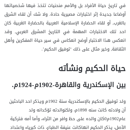
في تاريخ حياة الأفراد بل والأمم منحنيات تتخذ فيها شخصياتها
أوضاعا جديدة إثر اختبارات مصيرية حادة. ولا شك أن لقاء الشرق
بالغرب, أو لقاء الحضارة الإسلامية العربية بالحضارة الغربية كان
احد تلك الاختبارات المهمة في التاريخ المشرق العربي, وقد
انعكس هذا الاختبار أوضح انعكاس في سير حياة المفكرين وأهل
الثقافة, وخير مثال على ذلك ‘توفيق الحكيم’.
حياة الحكيم ونشأته
بين الإسكندرية والقاهرة-1902م-1924م.
ولد توفيق الحكيم بالإسكندرية سنة 1902م ويذكر احد الباحثين
أن ولادته كانت سنه 1898م، ولكنوالدته تؤكدانه ولد
عام1902م0كان والده على حظ وافر من الثراء، وأما أمه فتركية
الأصل، يذكر الحكيم انهاكانت عنيفة الطباع، ذات كبرياء واعتداد