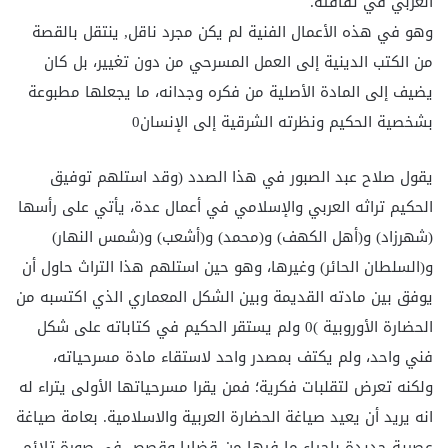
الغربي في ثقافته.
وهو في هذه الأعمال الفنية لم يكن مجرد ناقل, ينتقل بالقصة
من الكتب الدينية إلى العمل المسرحي من دون تغيير، بل كان
يضيف إلى المادة الأصلية من فكره وجدانه، ما يجعلها مطبوعة
بشخصية الحكيم ونظرته الشرقية إلى الإنسان0
يقول صلاح عبد الصبور في هذا الصدد (وقد استلهم توفيق
الحكيم تراثه العربي والإسلامي في أعمال عدة، يأتي على رأسها
(شهرزاد) و(أهل الكهف) و(محمد) و(أشعب) و(شمس النهار)
و(السلطان الحائر) وغيرها، وهو حين استلهم هذا التراث حاول أن
يوفق بين مادته القديمة وبين الشكل المعماري الذي اكتسبه من
الحضارة الأوروبية )0 ولم يستقر الحكيم في كتاباته على شكل
فني واحد، ولم يكتف بمصدر واحد لاستقاء مادة مسرحياته،
ولكنه تعرض لتقلبات فكرية؛ فمن يقرا مسرحياتها الأولى يتراء له
انه يريد أن يعيد صياغة الحضارة العربية والاسلامية. بعامة صياغة
عصرية جديدة بإحياء ما فيها من قضايا وقصص في صورة تلائم