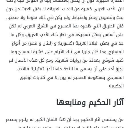
النظارة الكبيرة, دون أن يحفل بالالتفات إليه أو الخوض فيه وذلك
لان الأدب العربي كغيره من الآداب العريقة لا يقبل العبث من دون
بحث وتمحيص وحذر واحتياط, ولم يكن في ذلك ملوما ولا متجنيا,
فان الطريق التي ظهره بها المسرح في الشرق العربي لم تكن
على أساس يمكن تسويغه في نظر ذلك الأدب العريق. وكل ما
جد في بعض البلاد العربية (كسوريا) و (لبنان و مصر) من أنواع
المسارح, وما كان جاريا في تلك الأيام على خشبة المسرح وما
كتبه شوقي بعدئذ من روايات شعرية, ومع كل هذه الأعمال لم
يجرؤ أحد على أن يسمى ما انتجة منها أدبا تمثيليا؛ فالأدب
المسرحي بمفهومه الصحيح لم يبرز إلا في كتابات توفيق
الحكيم0
آثار الحكيم ومنابعها
من يستقص آثار الحكيم يجد أن هذا الفنان الكبير لم يلتزم بمصدر