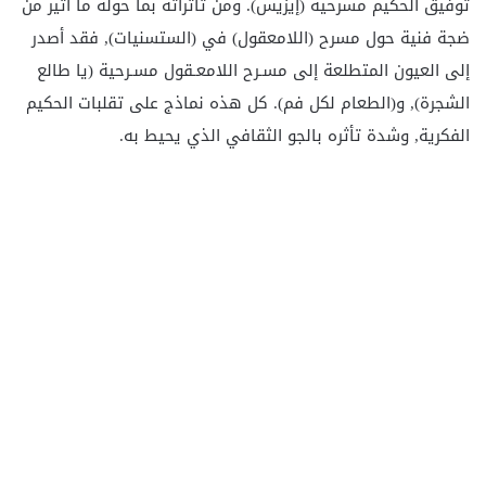
توفيق الحكيم مسرحية (إيزيس). ومن تأثراته بما حوله ما أثير من
ضجة فنية حول مسرح (اللامعقول) في (الستسنيات), فقد أصدر
إلى العيون المتطلعة إلى مسـرح اللامعـقول مسـرحية (يا طالع
الشجرة), و(الطعام لكل فم). كل هذه نماذج على تقلبات الحكيم
الفكرية, وشدة تأثره بالجو الثقافي الذي يحيط به.