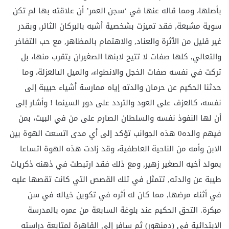
بأصلها، ومما قاله عنها في ‘سجن العمر’ أن علاقته بها لم تكن
سوية مشبعة, فقد تميزت بشخصية أشبه بالبركان الثائر, وبقدر
غير قليل من الأثرة والعناد, والاهتمام بالمظاهر, مع حب التفاخر
والتعالي, كلها صفات لا تتيح لابنها الصغيران يتقرب منها، بل
تركت في نفسه صفات الخجل والانطواء، والميل الىالعزلة، وما
حدثنا الحكيم عن حرمان والدته إياه ممارسة أشياء حبيبة إلى
نفسه، كالعزف على العود والتردد على دور السينما ! وأشار إلى
أن لها النفوذ نفسه والسلطان الصارم على من في البيت، بمن
فيهم والده0 هذه الجوانب تؤكد إلى أي مدى اتسعت الهوة بين
الابن وأمه من الناحية العاطفية، وقد زادت هذه الهوة اتساعا
بمولد أخيه الصغير زهير, ومع ذلك فقد ارتبطت في ذهنه ذكريات
طيبة عن والدته, تتمثل في تلك القصص التي كانت تقصها عليه
في أثناء مرضها, مما كان له أثره في تكوين خياله في سن
مبكرة. التحق الحكيم عند بلوغة السابعة من عمره بالمدرسة
الابتدائية في (دمنهور) ثم سافر إلى القاهرة لمتابعة دراسته