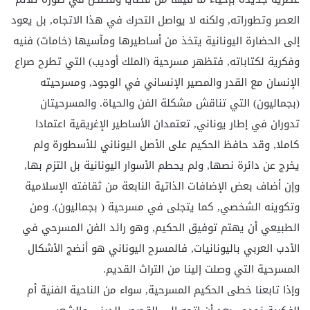
العصر وتطوراته, ولكنه لا يواصل التحرك في هذا الاتجاه, بل يعود
إلى الحضارة اليونانية يتخذ من أساطيرها ومآسيها (خامات) فنيه
وفكرية لكتاباته, فتظهر مسرحية (الملك أوديب) التي تطرح صراع
الإنسان مع القدر والمصير الإنساني في الوجود, ومسرحيته
(بجماليون) التي تناقش مشكلة الفن والحياة. والمسرحيتان
تدوران في إطار يوناني, تعتمدان الأساطير الإغريقية اعتمادا
كاملا, وقد حافظ الحكيم على الأصل اليوناني للأسطورة ولم
يخرج عن دائرة نصها, ولم يحطم الأسوار اليونانية بل التزم بها,
وإن أضاف بعض الإضافات الذاتية النابعة من ثقافته الإسلامية
وتكوينه الشخصي, كما يتجلى في مسرحية ( بجماليون). ومن
الطبيعي أن يهتم توفيق الحكيم, وهو رائد الفن المسرحي في
الأدب العربي باليونانيات, فالمسرح اليوناني هو أنضج الأشكال
المسرحية التي وصلت إلينا من التراث القديم.
وإذا تابعنا خطى الحكيم المسرحية, سواء من الناحية الفنية أم