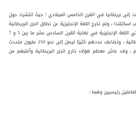
لت إلى بريطانيا في القرن الخامس الميلادي ؛ حيث انتشرت حول
 اسكتلندا ، ولم تخرج اللغة الإنجليزية عن نطاق الجزر البريطانية
إلا بعد مرور 300 عام منذ بدايتها ، وقد بلغ عدد متحدثي اللغة الإنجليزية في نهاية القرن السادس عشر ما بين 5 و 7
مليون شخص ، وكان معظمهم يعيشون في الجزر البريطانية ، وتضاعف عددهم كثيرًا ليصل إلى نحو 250 مليون متحدث
ي فترة بداية حكم الملكة إليزابيث الثانية عام 1952م ، وقد عاش معظم هؤلاء خارج الجزر البريطانية وأغلبهم من
عاملين رئيسيين وهما :