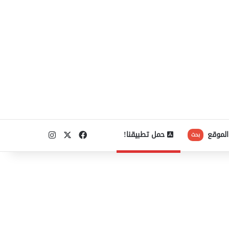
‫X
فيسبوك
انستقرام
الموقع
حمل تطبيقنا!
بحث