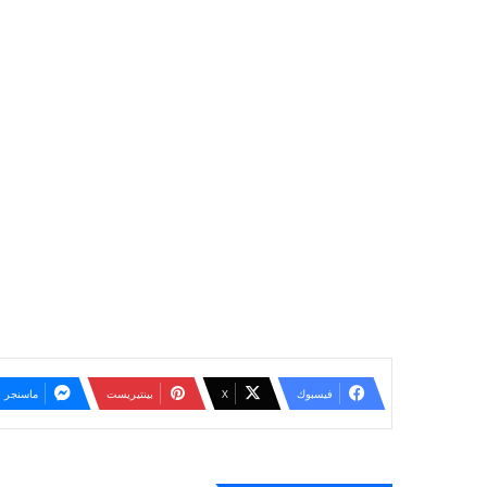
فيسبوك
‫X
بينتيريست
ماسنجر