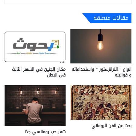
مقالات متعلقة
انواع ” الترانزستور ” واستخداماته
مكان الجنين في الشهر الثالث
و قوانينه
في البطن
بحث عن الفن الروماني
شعر حب رومانسي جدًا