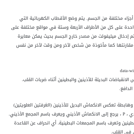
أجزاء مختلفة من الجسم. يتم وضع الأقطاب الكهربائية التي
لقلب في 10 مواقع مختلفة: واحدة على كل من الأطراف الأربعة وستة في مواقع مختلفة على
تم إدخال ميليفولت من مصدر خارج الجسم بحيث يمكن معايرة
ن مقارنتها كما مأخوذة من شخص لآخر ومن وقت لآخر من نفس
لانقباضات البديلة للأذينين والبطينين أثناء ضربات القلب.
الدافع.
ابطة تعكس الانكماش البديل للأذينين (الغرفتين العلويتين)
والبطينين (الغرفتان السفليتان) للقلب. أول انحراف تصاعدي ، P ، يرجع إلى الانكماش الأذيني ويعرف باسم المجمع الأذيني.
كلها ترجع إلى عمل البطينين وتعرف باسم المجمعات البطينية. أي انحراف عن القاعدة
في القلب.