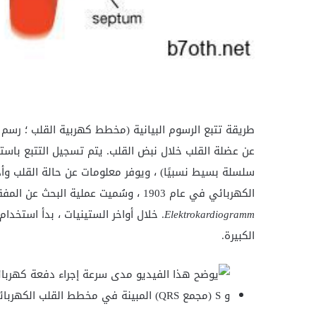
طريقة تتبع الرسوم البيانية (مخطط كهربية القلب ؛ رسم ال
عن
عضلة القلب خلال
نبض القلب. يتم تسجيل التتبع باست
سلسلة بسيط نسبيًا) ، ويوفر معلومات عن حالة القلب و
الكهربائي في عام 1903 ، وسُميت عملية البحث عن المفقودين لسنوات عديدة باسم EKG بعد الألمانية
Elektrokardiogramm
. خلال أواخر الستينيات ، بدأ استخ
الكبيرة.