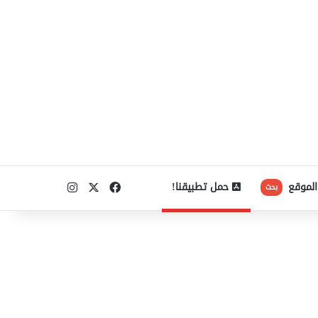
‫X
فيسبوك
انستقرام
الموقع
حمل تطبيقنا!
بحث