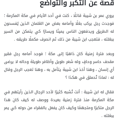
قصة عن التكبر والتواضع
يروي عمر بن شيبة قائلًا ، كنت في أحد الأيام في مكة المكرمة ؛
فوجدت رجل يركب بغلًا وأمامه بعض من الغلمان الذين يُفسحون
له الطريق ويدفعون الناس يمينًا ويسارًا كي يتمكن من السير
ببغلته ، فتعجب ابن شيبة من ذلك ثم انصرف مكملًا طريقه .
وبعد فترة زمنية كان ذاهبًا إلى مكة ؛ فوجد أمامه رجل فقير
مقحف حاسر وحافٍ وله شعر طويل وأظافر طويلة وحاله لا يرضى
أي إنسان ، وهنا أخذ ابن شيبة يتأمل به ، وهنا تعجب الرجل وقال
له : لماذا تُحملق في هكذا ؟
فقال له ابن شيبة : أنت تُشبه كثيرًا لأحد الرجال الذين رأيتهم في
مكة المكرمة منذ فترة زمنية بعيدة ووصف له كيف كان هذا
الرجل متكبرًا ومتجهمًا وكيف كان يفعل بالفقراء من حوله كي يمر
ببغلته .