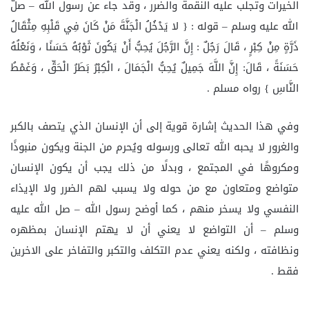
الخيرات وتجلب عليه النقمة والضرر ، وقد جاء عن رسول الله – صلَّ
الله عليه وسلم – قوله : { لا يَدْخُلُ الْجَنَّةَ مَنْ كَانَ فِي قَلْبِهِ مِثْقَالُ
ذَرَّةٍ مِنْ كِبْرٍ ، قَالَ رَجُلٌ : إِنَّ الرَّجُلَ يُحِبُّ أَنْ يَكُونَ ثَوْبُهُ حَسَنًا ، وَنَعْلُهُ
حَسَنَةً ، قَالَ: إِنَّ اللَّهَ جَمِيلٌ يُحِبُّ الْجَمَالَ ، الْكِبْرُ بَطَرُ الْحَقِّ ، وَغَمْطُ
النَّاسِ } رواه مسلم .
وفي هذا الحديث إشارة قوية إلى أن الإنسان الذي يتصف بالكبر
والغرور لا يحبه الله تعالى ورسوله ويُحرم من الجنة ويكون منبوذًا
ومكروهًا في المجتمع ، وبدلًا من ذلك يجب أن يكون الإنسان
متواضع ومتعاون مع من حوله ولا يسبب لهم الضرر ولا الإيذاء
النفسي ولا يسخر منهم ، كما أوضح رسول الله – صل الله عليه
وسلم – أن التواضع لا يعني أن لا يهتم الإنسان بمظهره
ونظافته ، ولكنه يعني عدم التكلف والتكبر والتفاخر على الاخرين
فقط .