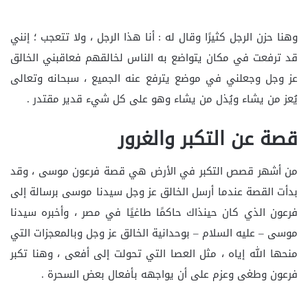
وهنا حزن الرجل كثيرًا وقال له : أنا هذا الرجل ، ولا تتعجب ؛ إنني
قد ترفعت في مكان يتواضع به الناس لخالقهم فعاقبني الخالق
عز وجل وجعلني في موضع يترفع عنه الجميع ، سبحانه وتعالى
يُعز من يشاء ويُذل من يشاء وهو على كل شيء قدير مقتدر .
قصة عن التكبر والغرور
من أشهر قصص التكبر في الأرض هي قصة فرعون موسى ، وقد
بدأت القصة عندما أرسل الخالق عز وجل سيدنا موسى برسالة إلى
فرعون الذي كان حينذاك حاكمًا طاغيًا في مصر ، وأخبره سيدنا
موسى – عليه السلام – بوحدانية الخالق عز وجل وبالمعجزات التي
منحها الله إياه ، مثل العصا التي تحولت إلى أفعى ، وهنا تكبر
فرعون وطغى وعزم على أن يواجهه بأفعال بعض السحرة .