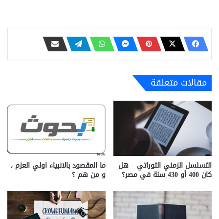
مقالات متعلقة
التسلسل الزمني التوراتي – هل
ما المقصود بالانبياء اولي العزم ،
كان 400 أو 430 سنة في مصر؟
و من هم ؟