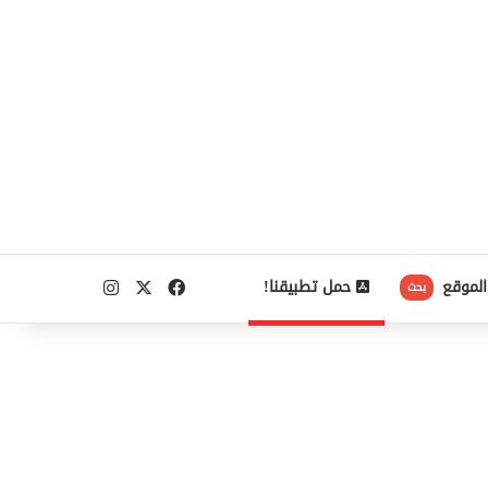
‫X
فيسبوك
انستقرام
الموقع
حمل تطبيقنا!
بحث