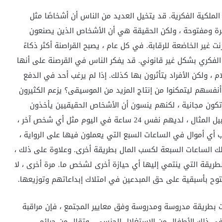
الملكية الفكرية. قد يتخيل العديد من الناس أن أشخاصًا مثل
 حرة ومفتوحة ، ولكن الحقيقة هي أن الأشخاص الذين يصنعون
ت غير الخاضعة للرقابة. في كل عام ، يصبح القراصنة أكثر ذكاءً
 الفكري بشكل غير قانوني. قد يفكر الناس في القرصنة على أنها
 ولكن الأفراد يتأثرون بها كذلك. إذا لم يرغب أحد في الدفع
سهم ليتمكنوا من إنتاج المزيد من الموسيقى؟ يزعم الكثيرون
تكون مجانية ، لكنهم ينسون أن الأشخاص الحقيقيين يأخذون
وقتًا من حياتهم لإنشاء تلك المعلومات. الكتاب ، على سبيل المثال ، لديهم نفس 24 ساعة في اليوم مثل أي شخص آخر ،
ب أي أموال في الساعات السبع التي يعملون فيها على الرواية ،
ك الساعات السبعة لكسب المال بطريقة أخرى. وعلاوة على ذلك ،
ريقة التي ينتمي إليها أي حيازة أخرى لشخص ما. مرة أخرى ، لا
ح بأسبقية على حق المبدعين في امتلاك إبداعاتهم وتوزيعها.
ت بطريقة مدروسة ومدروسة وفق معايير المجتمع ، فإن مراقبة
في ذلك الأطفال من الاستغلال الجنسي ، وتقلل من جرائم