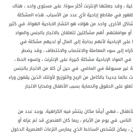
لية ، وقد جعلتها الإنترنت أكثر سوءًا. على مستوى واحد ، هناك
ى الظهور في مقاطع إباحية لأي عدد من الأسباب. هذه المشكلة
اكل الأخرى. واحد من هؤلاء هو انتشار الاباحية الهواة. في كثير
و موافقتهم. أهم مشكلتين تتعلقان بالاتجار بالجنس والمواد
 على الإباحية لأنهم بحاجة إلى المال أو لديهم مشكلة في
إكراه إلى سوء المعاملة والاغتصاب والاختطاف ، وقد يضطر
 في المواد الإباحية مشكلة كبيرة على الإنترنت ، ولسوء الحظ ،
ة غير مسبوقة في الماضي. في حين أن كلا من الاتجار بالجنس
نت عالما جديدا بالكامل من الربح والتوزيع لأولئك الذين يقفون وراء
علو على الحقوق والحماية بسبب الأطفال وضحايا الاتجار
لأطفال ، فهي أيضًا مكان ينتشر فيه الكراهية. يوجد عدد من
 الناس. في يوم من الأيام ، ربما كان العنصري قد تم عزله أو
ن ، يمكن للشخص الساخط الذي يمارس النزعات العنصرية الدخول