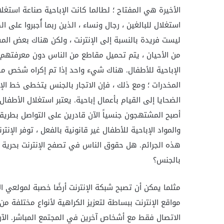
الأخيرة هي المفتاح ؛ لطالما كانت الإباحية صناعة استغلا
استغلال للبالغين ، رجال ونساء ، الذين ربما أُجبروا عل
ليست فريدة بالنسبة إلى الإنترنت ، ولكن هناك بعض المش
من الأحيان ، يتم تحميل مقاطع من الناس دون معرفتهم أ
الإباحية للأطفال. هناك شيء واحد إذا تم إكراه شخص ما
المخدرات ؛ ومع ذلك ، فإن الاتجار بالجنس يتخطى خط ال
الضحايا إلى القيام بأعمال إباحية. يعتبر استغلال الأطفال
أصبح المشتهجون جنسياً الآن قادرين على التواصل بطريق
والمواد الإباحية للأطفال غير قانونية بالفعل ، توفر الإنتر
هذه الجرائم. هل حقوق الناس في تصفح الإنترنت بحرية ت
بالجنس؟
مثلما يمكن أن تصبح شبكة الإنترنت أرضًا خصبة لمولعي ا
مواقع الإنترنت ببساطة لتعزيز الكراهية لأنواع مختلفة من
الاتصال فقط مع أشخاص آخرين في المجتمع المباشر. الآ