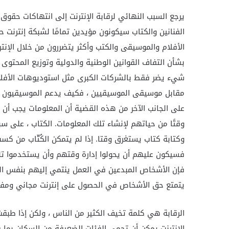
يرجع السبب النهائي لرقابة الإنترنت إلى انتهاكات حقوق 
الفنانين والكتاب سيكونون مؤيدين تمامًا لشبكة إنترنت
الأفلام والموسيقى والكتب وأكثر يتضررون من خلال الإنترن
بشأن التفاف القوانين الوطنية والدولية وتوزيع المحتوى
شيء يضر فقط بالشركات الكبرى مثل استوديوهات الأفلام ،
مقابل موسيقى الموسيقيين ، فكيف يدعم الموسيقيون أنف
على الجانب الآخر من هذه القضية أن المعلومات يجب أن 
وكتابة كتاب يستغرق وقتا. إذا لم يتمكن الكُتّاب من كس
فسيكون عليهم أن يحولوا إدارة وقتهم وأن يستخدموا تل
فإن الأشخاص المبدعين في العمل ينتمي إليهم بنفس الط
يتمتع حق الأشخاص في الحصول على إنترنت مجاني ومفتو
الرقابة هي كلمة تخيف الكثير من الناس ، ولكن إذا طبق
الإنترنت يمكن أن تحمي الفئات الضعيفة من السكان بما 