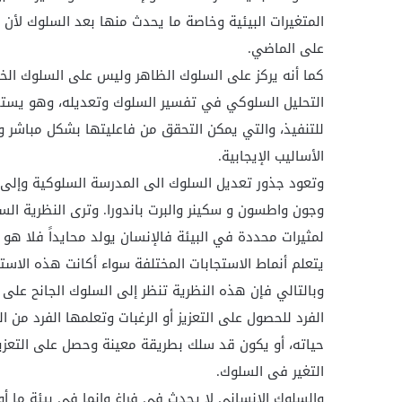
المتغيرات البيئية وخاصة ما يحدث منها بعد السلوك لأن
على الماضي.
كما أنه يركز على السلوك الظاهر وليس على السلوك الخ
التحليل السلوكي في تفسير السلوك وتعديله، وهو يستخد
للتنفيذ، والتي يمكن التحقق من فاعليتها بشكل مباشر و
الأساليب الإيجابية.
وتعود جذور تعديل السلوك الى المدرسة السلوكية وإلى 
وجون واطسون و سكينر والبرت باندورا. وترى النظرية ا
لمثيرات محددة في البيئة فالإنسان يولد محايداً فلا هو 
يتعلم أنماط الاستجابات المختلفة سواء أكانت هذه الاس
وبالتالي فإن هذه النظرية تنظر إلى السلوك الجانح على
الفرد للحصول على التعزيز أو الرغبات وتعلمها الفرد من
حياته، أو يكون قد سلك بطريقة معينة وحصل على التعزيز،
التغير فى السلوك.
والسلوك الإنساني لا يحدث في فراغ وإنما في بيئة ما أو ب