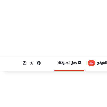
‫X
فيسبوك
انستقرام
الموقع
حمل تطبيقنا!
بحث