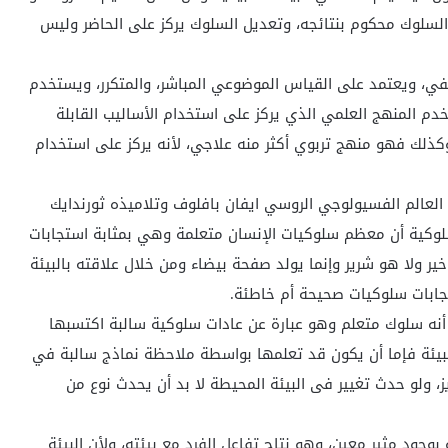
 السلوك محكوم بنتائجه، وتعديل السلوك يركز على الحاضر وليس
في، ويعتمد على القياس الموضوعي المباشر، والمتكرر، ويستخدم
م المنهج العلمي الذي يركز على استخدام الأساليب القابلة
كذلك فهو منهج تربوي أكثر منه علاجي، لأنه يركز على استخدام
العالم الفسيولوجي الروسي ايفان بافلوف وتلاميذه ثورندايك
لسلوكية أن معظم سلوكيات الإنسان متعلمة وهي بمثابة استجابات
خير ولا هو شرير وإنما يولد صفحة بيضاء ومن خلال علاقته بالبيئة
تجابات سلوكيات صحيحة أم خاطئة.
 أنه سلوك متعلم وهو عبارة عن عادات سلوكية سالبة اكتسبها
 البيئة فإما أن يكون قد تعلمها بواسطة ملاحظة نماذج سالبة في
 ولو حدث تغيير فى البيئة المحيطة لا بد أن يحدث نوع من
وجود مثير معين، وهو نتاج تفاعل الفرد مع بيئته، ولأن البيئة