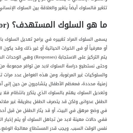
تتغير فالسلوك أيضاً يتغير والعلاقة بين السلوك الإنساني 
ما هو السلوك المستهدف؟ (Target Behaivor)
أو معرفياً أو فى الخبرات الحياتية أو غير ذلك وقد يكو
يتم التركيز على الاستجابة (Responses) وهي الوحدات السلوكية القابلة للقياس المباشر.
وحتى نستطيع دراسة السلوك لابد من توافر مجموعة من ا
والسلوكيات غير المرغوبة. ومن هذه العوامل عدد مرات ت
زمنية محددة، فمعظم الأطفال يتشاجرون من حين إلى آخر
وتعديل السلوك يهتم بالسلوك الذي يتكرر بانتظام فلا يع
الطفل عدوانى ولكن قد يتصرف الطفل بطريقة غير ملائمة
في وضع مرهق في البيت، أو قد يثار الطفل من قبل أحد 
ففي حالات معينة لابد من تجاهل السلوك أو يتم إخبار 
نفس الوقت السبب. ويجب قدر المستطاع معالجة الوضع، 