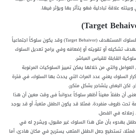
وبيئته علاقة تبادلية فهو يتأثر بها ويؤثر فيها.
يسمى السلوك المراد تغييره في برامج تعديل السلوك بالسلوك المستهدف (Target Behaivor) وقد يكون سلوكاً اجتماعياً
ن الهدف تشكيله أو تقويته أو إضعافه وفي برامج تعديل السلوك
لعوامل والتي من خلالها يمكن تمييز السلوكيات المرغوبة
كرار السلوك يعني عدد المرات التي يحدث بها السلوك، في فترة
. لكن البعض يتشاجر بشكل متكرر.
نى أن طفلاً معيناً أظهر سلوكاً عدوانىاً فى وقت معين أن هذا
 تحت ظروف منفردة. فمثلا قد يكون الطفل متعباً، أو قد يوجد
زملائه في الفصل.
الطفل بهدوء بأن مثل هذا السلوك غير مقبول، ويشرح له في
فمثلا، تستطيع جعل الطفل المتعب يستريح في مكان هادئ، أما