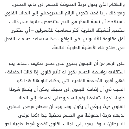
والطعام الذي يحول درجة الحموضة للجسم إلى جانب الحمض.
ومع ذلك ، إذا قمت بتحويل الرقم الهيدروجيني إلى الجانب القلوي
، ستلاحظ أن نسبة السكر في الدم ستنخفض. علاوة على ذلك ،
ستصبح أغشيتك الخلوية أكثر حساسية للأنسولين – أي ستكون
أقل مقاومة للأنسولين. في الواقع ، هذا سيساعد جسمك بالفعل
في إصلاح تلك الأغشية الخلوية التالفة.
على الرغم من أن الليمون يحتوي على حمض ضعيف ، عندما يتم
استقلابه بواسطة الجسم يكون له تأثير قلوي. إذا كانت الحقيقة ،
فهي أقوى الأطعمة القلوية التي يمكنك تناولها! هذا هو
السبب في أن إضافة الليمون إلى حميتك يمكن أن يقطع شوطا
طويلا نحو استعادة الرقم الهيدروجيني لجسمك إلى الجانب
القلوي حيث ينبغي أن يكون. وقد وجد أن معظم مرضى السكري
لديهم درجة الحموضة في الجسم حمضية جدا (كما مرضى
السرطان). سوف يعود إلى الجانب القلوي تقطع شوطا طويلا نحو