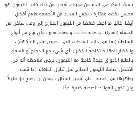
نسبة السكر في الدم من وجبتك. أفضل من ذلك كله ، الليمون هو
محسن نكهة ممتازة ، يجعل العديد من الأطعمة طعم أفضل
أيضا. غالبًا ما أضِف ضغطًا من الليمون الطازج إلى وعاء ساخن من
الحساء (yum!) ، و Casseroles ، و goulashes ، وأي نوع من أنواع
السلطة (بما في ذلك السلطات التي تحتوي على الفاكهة) ،
والخضار المقلية (خاصةً الخضر!). أي شيء مع الدجاج أو السمك
بالطبع الأذواق جيدة خاصة مع الليمون. يرجى ملاحظة أنه من
الأفضل إضافة الليمون الطازج قبل تناول الطعام. إذا قمت
بطهيها في حساء ، على سبيل المثال ، يمكن أن يصبح مرًا قليلاً
ولن تكون الفوائد الصحية كبيرة جدًا.