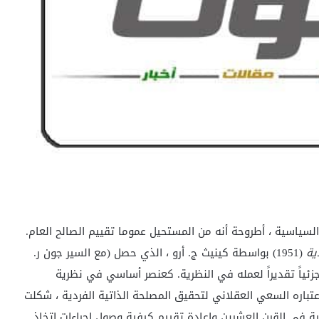
لسياسية ، أطروحة أنه من المستحيل عموما تقييم
الصالح العام.
ية
(1951) بواسطة
كينيث ج. أرو ، الذي حصل (مع السير جون ر.
زة نوبل للاقتصاد في عام 1972 تقديراً جزئياً تقديراً لعمله في النظرية. كعنصر أساسي في نظرية
عتباره السعي العقلاني لتحقيق المصلحة الذاتية الفردية ، شكلت
اعية في القرن العشرين وإعادة تقييم كيفية وصول إجراءات اتخاذ