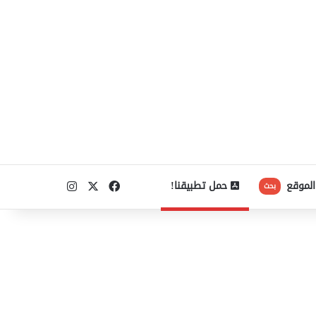
‫X
فيسبوك
انستقرام
الموقع
حمل تطبيقنا!
بحث