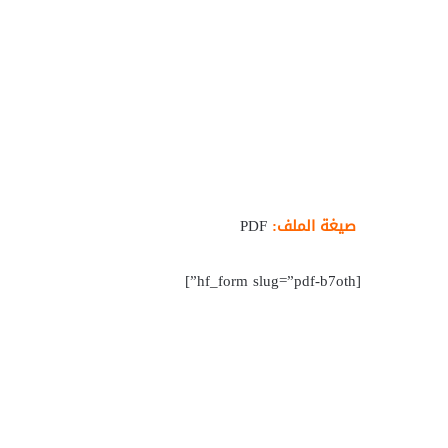
صيغة الملف:
PDF
[hf_form slug=”pdf-b7oth”]