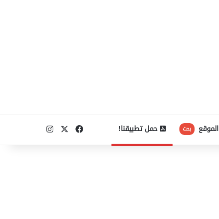
‫X
فيسبوك
انستقرام
الموقع
حمل تطبيقنا!
بحث