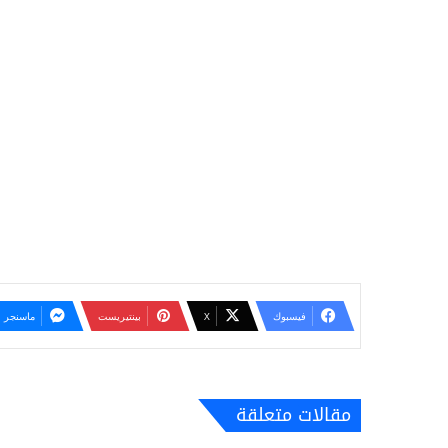
فيسبوك
‫X
بينتيريست
ماسنجر
مقالات متعلقة