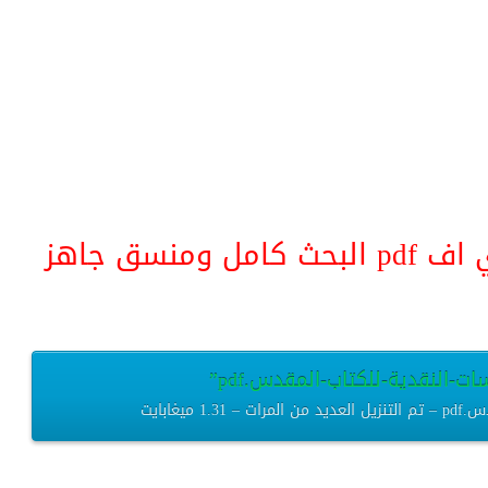
منسق جاهز
ات-النقدية-للكتاب-المقدس.pdf”
يغابايت