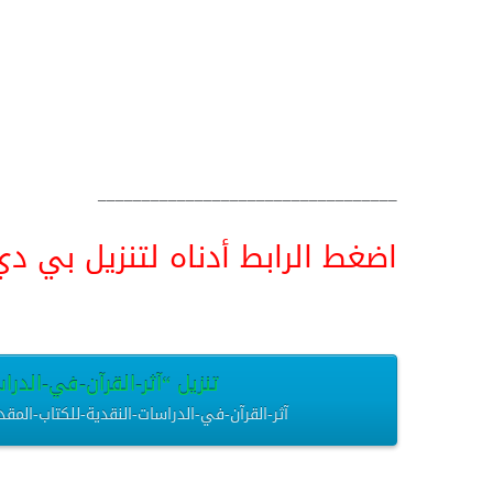
__________________________________
اضغط الرابط أدناه لتنزيل بي دي اف pdf البحث كامل و
تنزيل “آثر-القرآن-في-الدراس
آثر-القرآن-في-الدراسات-النقدية-للكتاب-المقدس.pdf – تم التنزيل العديد من المرات – 1.31 م