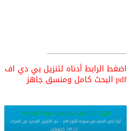
__________________________________
اضغط الرابط أدناه لتنزيل بي دي اف
pdf البحث كامل ومنسق جاهز
تنزيل “آيتا-غض-البصر-من-سورة-النور.pdf”
آيتا-غض-البصر-من-سورة-النور.pdf – تم التنزيل العديد من المرات
– 349.23 كيلوبايت