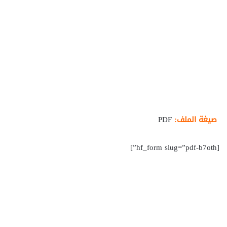
صيغة الملف:
PDF
[hf_form slug=”pdf-b7oth”]