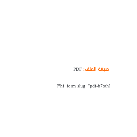
صيغة الملف:
PDF
[hf_form slug=”pdf-b7oth”]