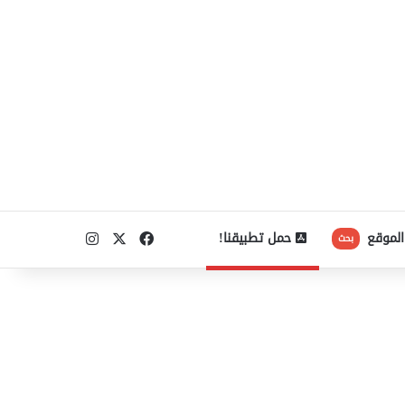
‫X
فيسبوك
انستقرام
الموقع
حمل تطبيقنا!
بحث