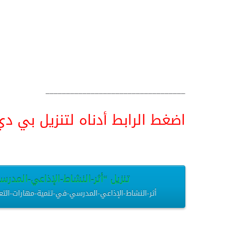
__________________________________
اضغط الرابط أدناه لتنزيل بي دي اف pdf البحث كامل و
تنزيل “أثر-النشاط-الإذاعي-المدرسي
أثر-النشاط-الإذاعي-المدرسي-في-تنمية-مهارات-التعبير-اللغوي.pdf – تم التنزيل العديد من الم