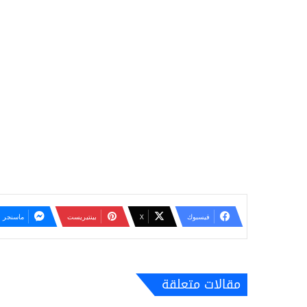
فيسبوك
‫X
بينتيريست
ماسنجر
مقالات متعلقة