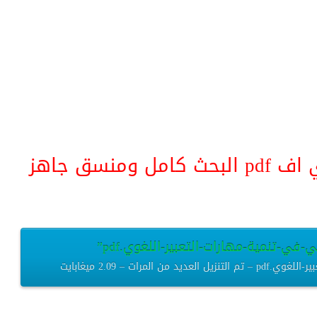
منسق جاهز
-في-تنمية-مهارات-التعبير-اللغوي.pdf”
رات – 2.09 ميغابايت