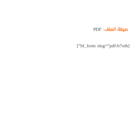
صيغة الملف:
PDF
[hf_form slug=”pdf-b7oth”]