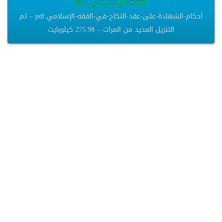
الفقه-الإسلامي.pdf”
أحكام-الشهادة-على-عقد-النكاح-في-الفقه-الإسلامي.pdf – تم
التنزيل العديد من المرات – 275.98 كيلوبايت