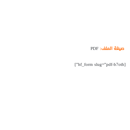
صيغة الملف:
PDF
[hf_form slug=”pdf-b7oth”]