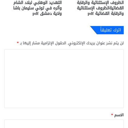
الظروف الإستثنائیة والرقابة
التهديد الوهابي لبلاد الشام
القضائیةالظروف الإستثنائیة
وأثره في تولي سليمان باشا
والرقابة القضائیة pdf
ولاية دمشق pdf
اترك تعليقاً
لن يتم نشر عنوان بريدك الإلكتروني.
الحقول الإلزامية مشار إليها بـ
*
ا
ل
ت
ع
ل
ي
ق
*
الاسم
*