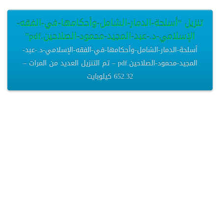
تنزيل “أسلحة-الدمار-الشامل-وأحكامھا-في-الفقه-
الإسلامي-د.-عبد-المجید-محمود-الصلاحین.pdf”
أسلحة-الدمار-الشامل-وأحكامھا-في-الفقه-الإسلامي-د.-عبد-
المجید-محمود-الصلاحین.pdf – تم التنزيل العديد من المرات –
652.32 كيلوبايت