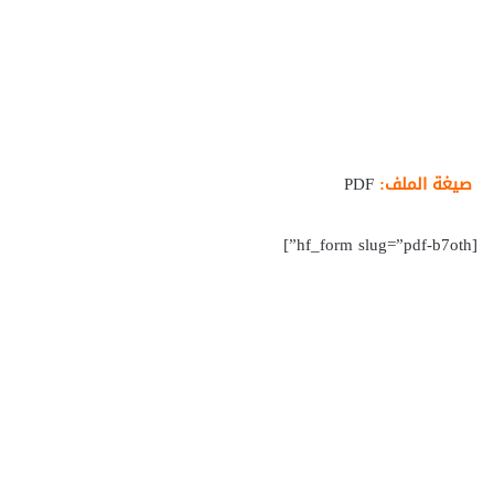
صيغة الملف:
PDF
[hf_form slug=”pdf-b7oth”]