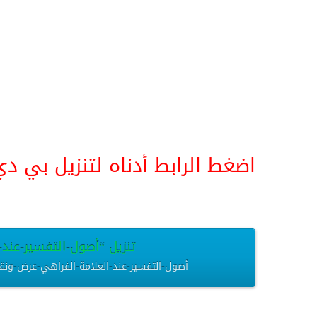
__________________________________
اضغط الرابط أدناه لتنزيل بي دي اف pdf البحث كامل و
تنزيل “أصول-التفسير-عند-ا
أصول-التفسير-عند-العلامة-الفراهي-عرض-ونقد.pdf – تم التنزيل العديد من المرات – 299.56 كيلو