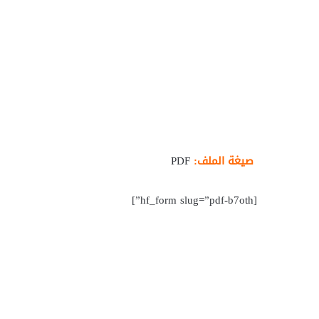
صيغة الملف:
PDF
[hf_form slug=”pdf-b7oth”]