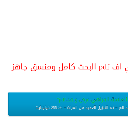
منسق جاهز
لعلامة-الفراهي-عرض-ونقد.pdf”
بايت