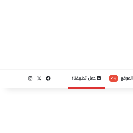
‫X
فيسبوك
انستقرام
الموقع
حمل تطبيقنا!
بحث