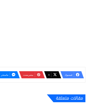
فيسبوك
‫X
بينتيريست
ماسنجر
مقالات متعلقة