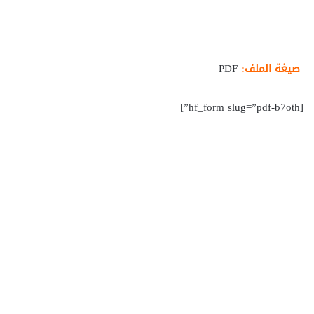
صيغة الملف:
PDF
[hf_form slug=”pdf-b7oth”]