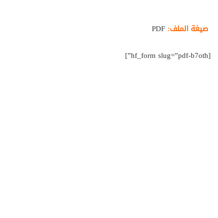
صيغة الملف:
PDF
[hf_form slug=”pdf-b7oth”]