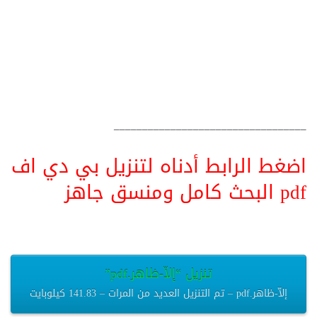
__________________________________
اضغط الرابط أدناه لتنزيل بي دي اف
pdf البحث كامل ومنسق جاهز
تنزيل “إلاّ-ظاهر.pdf”
إلاّ-ظاهر.pdf – تم التنزيل العديد من المرات – 141.83 كيلوبايت