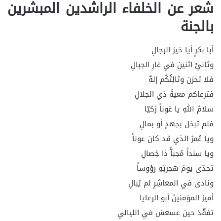
شعر عن الخلفاء الراشدين المبشرين
بالجنة
أبا بكرٍ أيا خيرَ الرجالِ
وثانيْ اثنينِ في غارِ الجبالِ
فلا تحزن وثالِثُكُم إلهٌ
فترعاكم معيةُ ذي الجلالِ
سلامُ اللهِ يا عَوناً زكيّا
فلم تبخل بجهدٍ أو بمالِ
ويا عُمرُ الذي قد كان عوناً
ويا سنداً مُحِباًّ ذا خِصالِ
تحدّى يومَ هجرتِهِ رؤوساً
ونادى في المعاشِرِ لم يُبالِ
أميرُ المؤمنينَ أبو الرعايا
تفقّدَ حين عسعسَ في الليالي