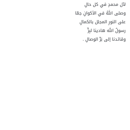
لآل محمدٍ في كل حالِ
وصلى اللهُ في الأكوانِ جمّا
على النورِ المجلل بالكمالِ
رسولُ الله هادينا لبِرٍّ
وقائدنا إلى بَرِّ الوصالِ .