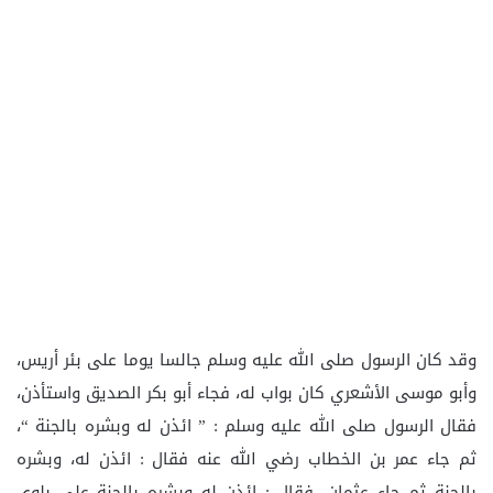
وقد كان الرسول صلى الله عليه وسلم جالسا يوما على بئر أريس،
وأبو موسى الأشعري كان بواب له، فجاء أبو بكر الصديق واستأذن،
فقال الرسول صلى الله عليه وسلم : ” ائذن له وبشره بالجنة “،
ثم جاء عمر بن الخطاب رضي الله عنه فقال : ائذن له، وبشره
بالجنة ثم جاء عثمان، فقال : ائذن له وبشره بالجنة على بلوى