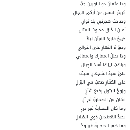
وذا عثمانُ ذو النورين حِبٌّ
كريمُ النفسِ من أزكى الرجالِ
وصاحبُ هجرتينِ بلا توانٍ
أمينُ الخُلقِ محبوبُ المثالِ
حَييٌّ قارئُ القرآنِ ليلاً
وصوّامُ النهارِ على التوالي
وذا بطلُ المعارِكِ والمعاني
وراهبُ ليلِها أسدُ الجِبالِ
عليُّ سيدُ الشجعانِ سيفٌ
على الكفّارِ صعبٌ في النِزالِ
وزوجٌُ للبتولِ رفيعُ شأنٍ
فكان من الصحابةِ ثم آلِ
وما كان الصحابةُ غيرَ درعٍ
يصدُّ المُعتدينَ ذوي الضلالِ
وما ضمر الصحابةُ غير ودٍّ