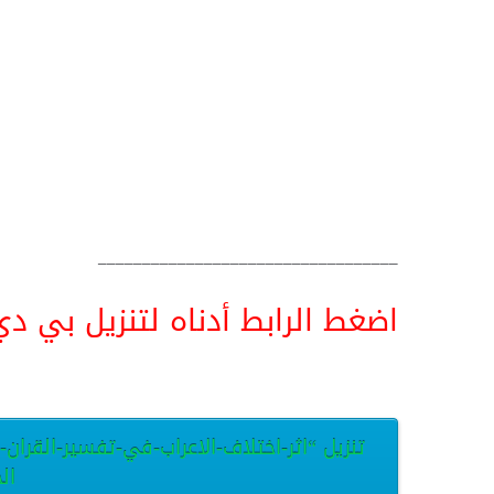
__________________________________
اضغط الرابط أدناه لتنزيل بي دي اف pdf البحث كامل و
تنزيل “اثر-اختلاف-الاعراب-في-تفسير-القرا
الح