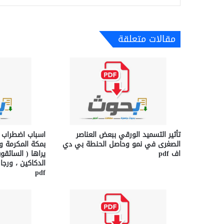
مقالات متعلقة
تأثير التسميد الورقي ببعض العناصر
اسباب اضطراب ا
الصغرى في نمو وحاصل الحنطة بي دي
بمكة المكرمة و
اف pdf
يراها ( السائقو
الدكاكين ، ورجا
pdf