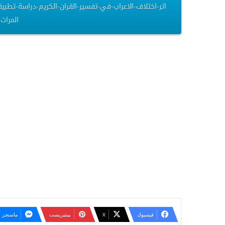
المرات – 2.92 مي
فيسبوك
‫X
بينتيريست
ماسنجر