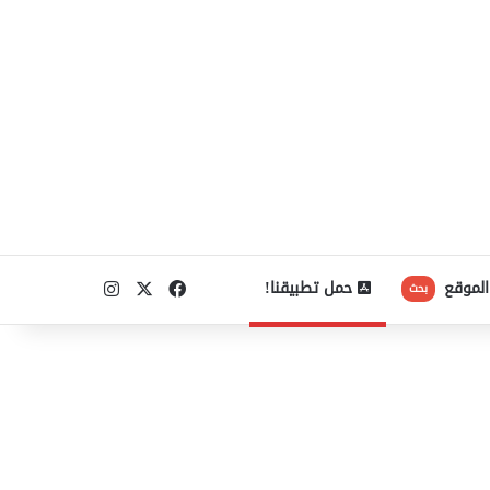
‫X
فيسبوك
انستقرام
الموقع
حمل تطبيقنا!
بحث