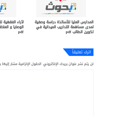
المدارس العليا للأساتذة دراسة وصفية
لآراء الفقهية ل
لمدى مساهمة التداريب الميدانية في
الوصايا و العل
تكوين الطالب pdf
pdf
اترك تعليقاً
لن يتم نشر عنوان بريدك الإلكتروني.
الحقول الإلزامية مشار إليها ب
ا
ل
ت
ع
ل
ي