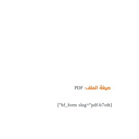
صيغة الملف:
PDF
[hf_form slug=”pdf-b7oth”]