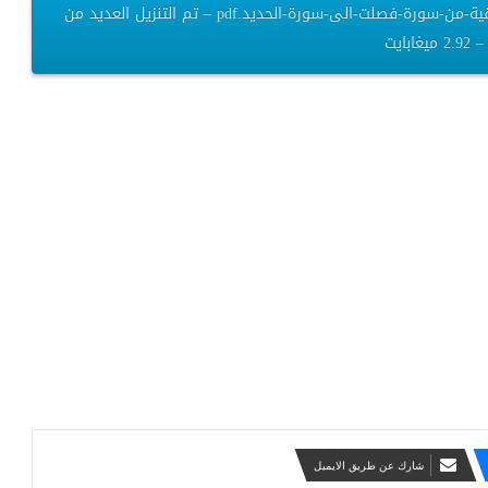
اثر-اختلاف-الاعراب-في-تفسير-القران-الكريم-دراسة-تطبيقية-من-سورة-فصلت-الى-سورة-الحديد.pdf – تم التنزيل العديد من
غابايت
شارك عن طريق الايميل