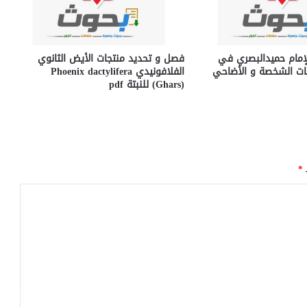
لإمام حميدالبصري في
فصل و تحديد منتجات الأيض الثانوي
اقات الشخصة و الأضاحي
الفلافونيدي Phoenix dactylifera
(Ghars) للنبتة pdf
ـ
*