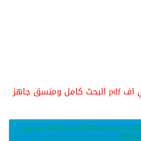
منسق جاهز
ن-الكريم-دراسة-تطبيقية-من-سورة-فصلت-الى-سورة-
ديد.pdf”