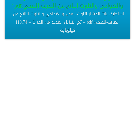
والضواحي-والتلوث-الناتج-عن-الصرف-الصحي.pdf”
استجابة-نبات-العشار-لتلوث-المدن-والضواحي-والتلوث-الناتج-عن-
الصرف-الصحي.pdf – تم التنزيل العديد من المرات – 119.74
كيلوبايت