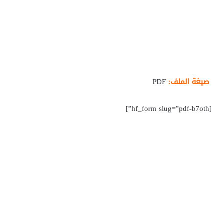
صيغة الملف:
PDF
[hf_form slug=”pdf-b7oth”]