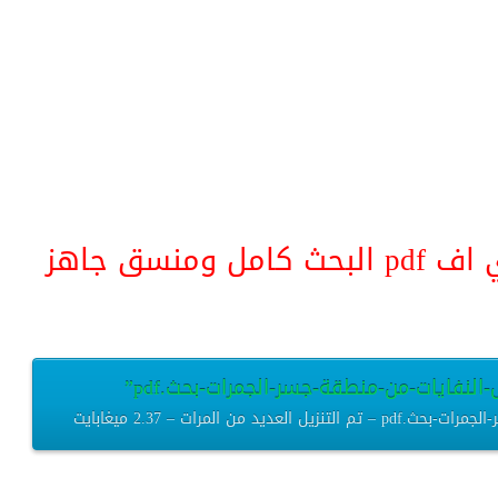
منسق جاهز
النفايات-من-منطقة-جسر-الجمرات-بحث.pdf”
 المرات – 2.37 ميغابايت