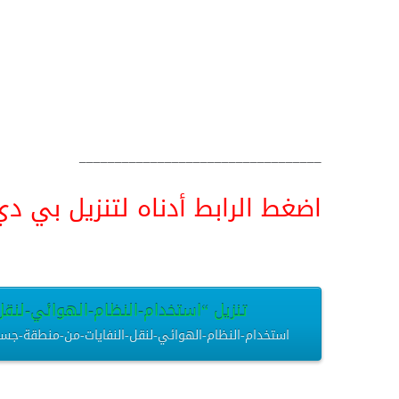
__________________________________
اضغط الرابط أدناه لتنزيل بي دي اف pdf البحث كامل و
تنزيل “استخدام-النظام-الهوائي-لنقل-
استخدام-النظام-الهوائي-لنقل-النفايات-من-منطقة-جسر-الجمرات-بحث.pdf – تم التنزيل العديد من