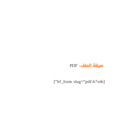
صيغة الملف:
PDF
[hf_form slug=”pdf-b7oth”]