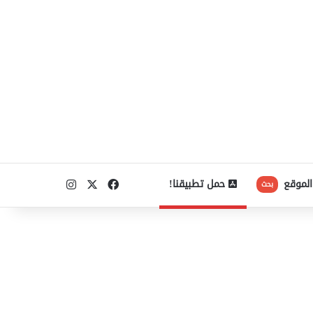
‫X
فيسبوك
انستقرام
الموقع
حمل تطبيقنا!
بحث