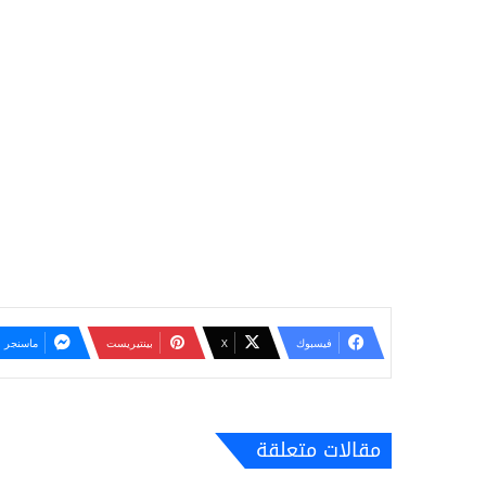
فيسبوك
‫X
بينتيريست
ماسنجر
مقالات متعلقة