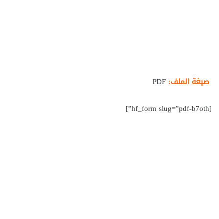
صيغة الملف:
PDF
[hf_form slug=”pdf-b7oth”]