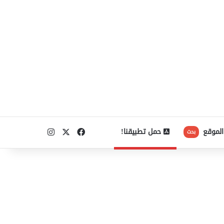
‫X
فيسبوك
انستقرام
الموقع
حمل تطبيقنا!
بحث