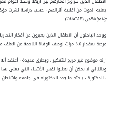
الأطفال الذين تتراوح أعمارهم بين أربعة وستة أعوام مم
يعنيه الموت من أغلبية أقرانهم ، حسب دراسة نشرت مؤخ
والمراهقين
(
JAACAP
).
ووجد الباحثون أن الأطفال الذين يعبرون عن أفكار انتحارية
عرضة بمقدار 3.6 مرات لوصف الوفاة الناجمة عن العنف من الأطفال المصابين بالاكتئاب دون التفكير في الانتحار.
"إنه موضوع غير مريح للتفكير ، وبطرق عديدة ، أعتقد أنه
وبالتالي لا يمكن أن يعنيوا نفس الأشياء التي يعنى بها ا
، الدكتورة ، باحثة ما بعد الدكتوراه في جامعة واشنطن ف