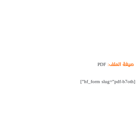
صيغة الملف:
PDF
[hf_form slug=”pdf-b7oth”]