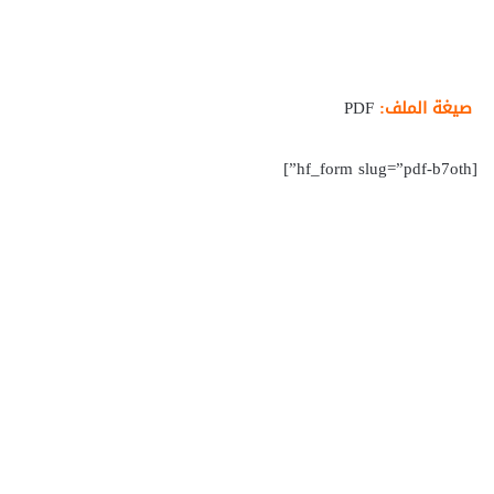
صيغة الملف:
PDF
[hf_form slug=”pdf-b7oth”]