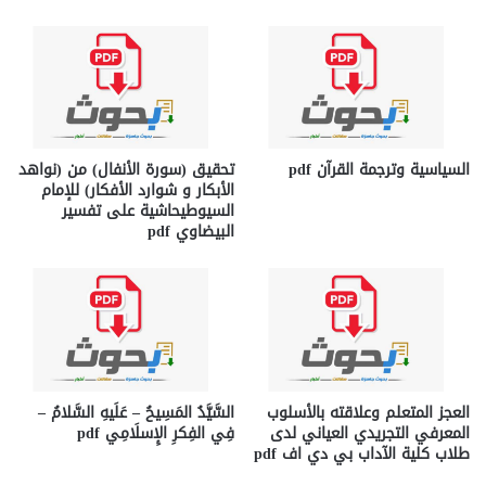
السياسية وترجمة القرآن pdf
تحقيق (سورة الأنفال) من (نواهد
الأبكار و شوارد الأفكار) للإمام
السيوطيحاشية على تفسير
البيضاوي pdf
العجز المتعلم وعلاقته بالأسلوب
السَّيَّدُ المَسِيحُ – عَلَيهِ السَّلامُ –
المعرفي التجريدي العياني لدى
فِي الفِكرِ الإِسلَامِي pdf
طلاب كلية الآداب بي دي اف pdf