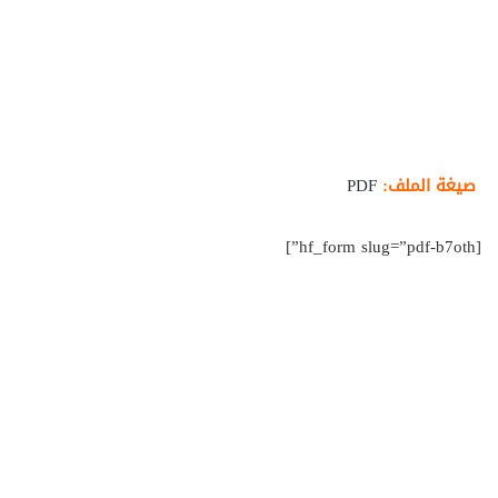
صيغة الملف:
PDF
[hf_form slug=”pdf-b7oth”]