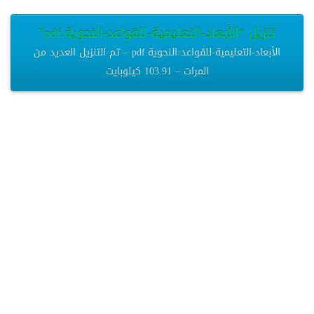
تنزيل “الأبعاد-التعليمية-للقواعد-النحوية.pdf”
الأبعاد-التعليمية-للقواعد-النحوية.pdf – تم التنزيل العديد من
المرات – 103.91 كيلوبايت