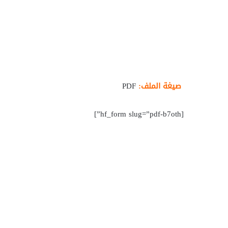
صيغة الملف:
PDF
[hf_form slug=”pdf-b7oth”]