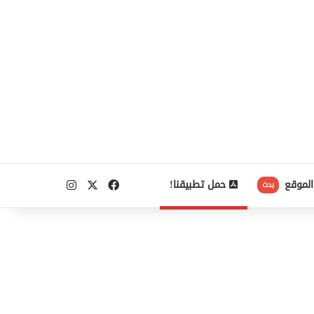
‫X
فيسبوك
انستقرام
الموقع
حمل تطبيقنا!
بحث