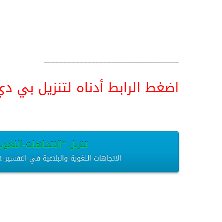
__________________________________
اضغط الرابط أدناه لتنزيل بي دي اف pdf البحث كامل و
تنزيل “الاتجاهات-اللغوية-و
الاتجاهات-اللغوية-والبلاغية-في-التفسير-1.pdf – تم التنزيل العديد من المرات – 2.08 ميغابايت