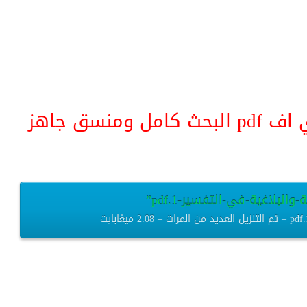
منسق جاهز
البلاغية-في-التفسير-1.pdf”