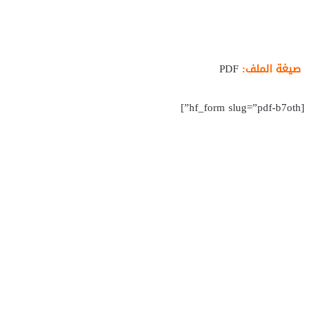
صيغة الملف:
PDF
[hf_form slug=”pdf-b7oth”]