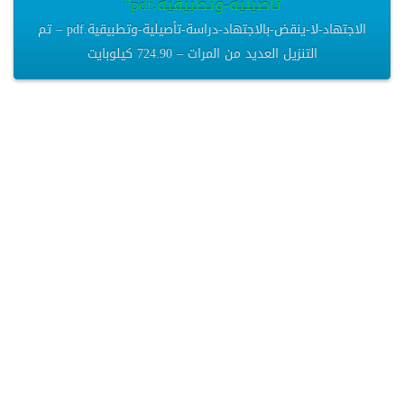
تأصيلية-وتطبيقية.pdf”
الاجتهاد-لا-ينقض-بالاجتهاد-دراسة-تأصيلية-وتطبيقية.pdf – تم
التنزيل العديد من المرات – 724.90 كيلوبايت