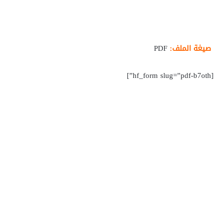
صيغة الملف:
PDF
[hf_form slug=”pdf-b7oth”]