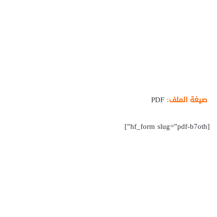
صيغة الملف:
PDF
[hf_form slug=”pdf-b7oth”]