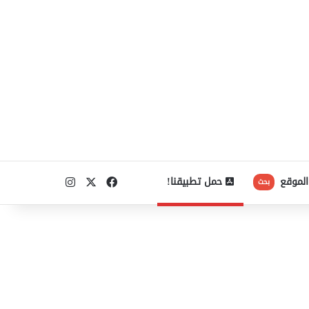
‫X
فيسبوك
انستقرام
الموقع
حمل تطبيقنا!
بحث