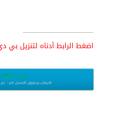
__________________________________
اضغط الرابط أدناه لتنزيل بي دي اف pdf البحث كامل و
تنزيل “الارهاب-
الارهاب-وحقوق-الانسان.pdf – تم التنزيل العديد من المرات – 174.24 كيلوبايت