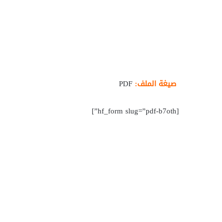
صيغة الملف:
PDF
[hf_form slug=”pdf-b7oth”]