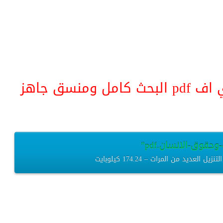
منسق جاهز
وحقوق-الانسان.pdf”