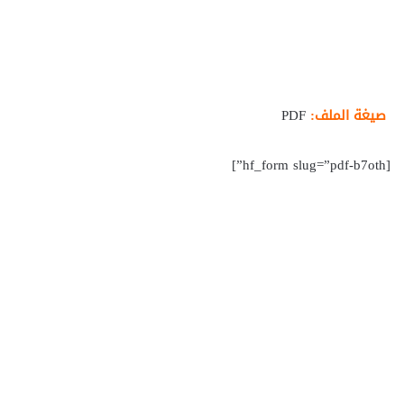
صيغة الملف:
PDF
[hf_form slug=”pdf-b7oth”]