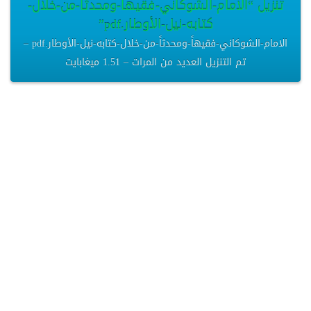
تنزيل “الامام-الشوكاني-فقيهاً-ومحدثاً-من-خلال-
كتابه-نيل-الأوطار.pdf”
الامام-الشوكاني-فقيهاً-ومحدثاً-من-خلال-كتابه-نيل-الأوطار.pdf –
تم التنزيل العديد من المرات – 1.51 ميغابايت