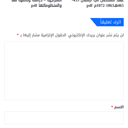
عهد السلطان ألب أرسلان 455-
السراجيه – دراسة وثائقية لها
465هـ1063-1072م pdf
والمنظوماتها pdf
اترك تعليقاً
لن يتم نشر عنوان بريدك الإلكتروني.
الحقول الإلزامية مشار إليها بـ
*
ا
ل
ت
ع
ل
ي
ق
*
الاسم
*